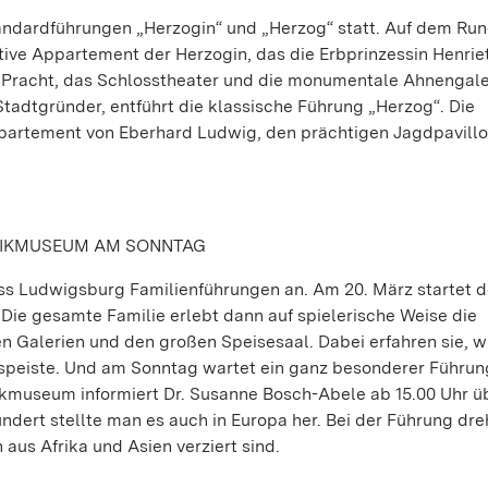
Standardführungen „Herzogin“ und „Herzog“ statt. Auf dem R
ive Appartement der Herzogin, das die Erbprinzessin Henrie
n Pracht, das Schlosstheater und die monumentale Ahnengaler
adtgründer, entführt die klassische Führung „Herzog“. Die
partement von Eberhard Ludwig, den prächtigen Jagdpavillo
MIKMUSEUM AM SONNTAG
s Ludwigsburg Familienführungen an. Am 20. März startet d
Die gesamte Familie erlebt dann auf spielerische Weise die
n Galerien und den großen Speisesaal. Dabei erfahren sie, 
 speiste. Und am Sonntag wartet ein ganz besonderer Führun
kmuseum informiert Dr. Susanne Bosch-Abele ab 15.00 Uhr ü
ndert stellte man es auch in Europa her. Bei der Führung dre
aus Afrika und Asien verziert sind.