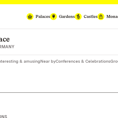
Palaces
Gardens
Castles
Monas
ace
ERMANY
nteresting & amusing
Near by
Conferences & Celebrations
Gro
ONS