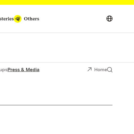
teries
Others
ups
Press & Media
Home