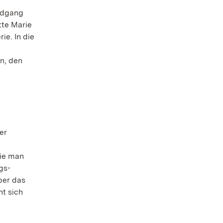
undgang
tte Marie
ie. In die
n, den
er
wie man
gs-
ber das
ht sich