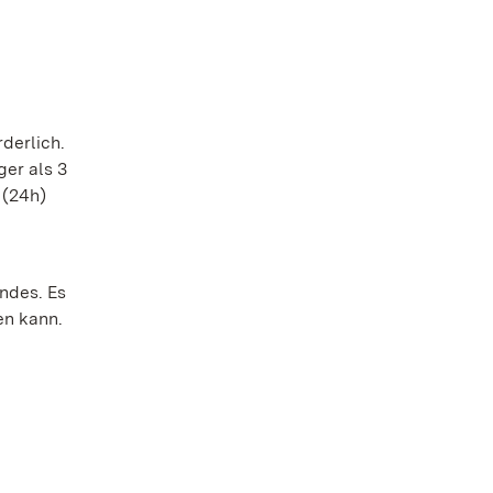
derlich.
ger als 3
 (24h)
ndes. Es
en kann.