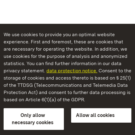
We use cookies to provide you an optimal website
experience. First and foremost, these are cookies that
are necessary for operating the website. In addition, we
use cookies for the purpose of analysis and anonymized
State Palaces and Gardens of Baden-Wuerttemberg
statistics. You can find further information in our data
privacy statement.
data protection notice.
Consent to the
storage of cookies and access thereto is based on § 25(1)
of the TTDSG (Telecommunications and Telemedia Data
Ludwigsburg Residential Palace
Protection Act) and consent to further data processing is
based on Article 6(1)(a) of the GDPR.
State Palaces and Gardens of Baden-Wuerttemberg
Only allow
Allow all cookies
Contact us
FAQ
Masthead
Data protection
necessary cookies
Declaration on barrier-free access