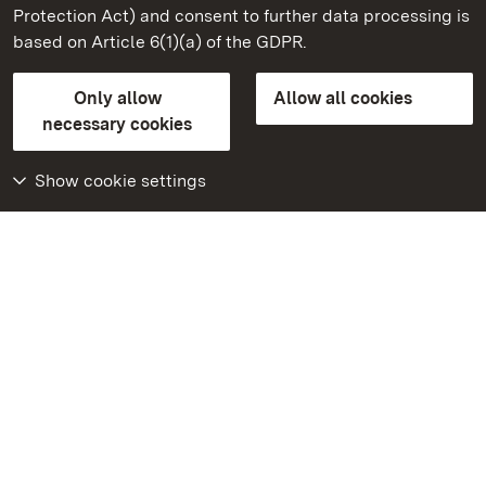
Ludwigsburg Residential Palace
Protection Act) and consent to further data processing is
based on Article 6(1)(a) of the GDPR.
State Palaces and Gardens of Baden-Wuerttemberg
Only allow
Allow all cookies
Contact us
FAQ
Masthead
Data protection
necessary cookies
Declaration on barrier-free access
BITV-konform (geprüfte Seiten)
Show cookie settings
More
Home
Monuments
Visit our Facebook
page
Visit our Instagram
page
Visit our YouTube
channel
Get to know our apps