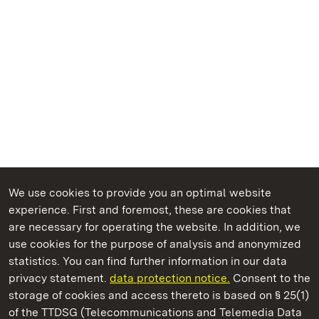
We use cookies to provide you an optimal website
experience. First and foremost, these are cookies that
are necessary for operating the website. In addition, we
use cookies for the purpose of analysis and anonymized
State Palaces and Gardens of Baden-Wuerttemberg
statistics. You can find further information in our data
privacy statement.
data protection notice.
Consent to the
storage of cookies and access thereto is based on § 25(1)
of the TTDSG (Telecommunications and Telemedia Data