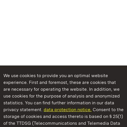
We use cookies to provide you an optimal website
experience. First and foremost, these are cookies that
are necessary for operating the website. In addition, we
use cookies for the purpose of analysis and anonymized
State Palaces and Gardens of Baden-Wuerttemberg
statistics. You can find further information in our data
privacy statement.
data protection notice.
Consent to the
storage of cookies and access thereto is based on § 25(1)
of the TTDSG (Telecommunications and Telemedia Data