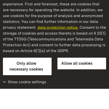
experience. First and foremost, these are cookies that
are necessary for operating the website. In addition, we
use cookies for the purpose of analysis and anonymized
State Palaces and Gardens of Baden-Wuerttemberg
statistics. You can find further information in our data
privacy statement.
data protection notice.
Consent to the
storage of cookies and access thereto is based on § 25(1)
of the TTDSG (Telecommunications and Telemedia Data
Ludwigsburg Residential Palace
Protection Act) and consent to further data processing is
based on Article 6(1)(a) of the GDPR.
State Palaces and Gardens of Baden-Wuerttemberg
Only allow
Allow all cookies
Contact us
FAQ
Masthead
Data protection
necessary cookies
Declaration on barrier-free access
BITV-konform (geprüfte Seiten)
Show cookie settings
More
Home
Monuments