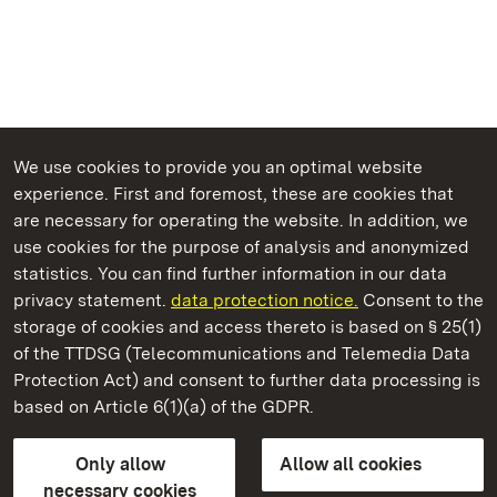
We use cookies to provide you an optimal website
experience. First and foremost, these are cookies that
are necessary for operating the website. In addition, we
use cookies for the purpose of analysis and anonymized
State Palaces and Gardens of Baden-Wuerttemberg
statistics. You can find further information in our data
privacy statement.
data protection notice.
Consent to the
storage of cookies and access thereto is based on § 25(1)
of the TTDSG (Telecommunications and Telemedia Data
Ludwigsburg Residential Palace
Protection Act) and consent to further data processing is
based on Article 6(1)(a) of the GDPR.
State Palaces and Gardens of Baden-Wuerttemberg
Only allow
Allow all cookies
Contact us
FAQ
Masthead
Data protection
necessary cookies