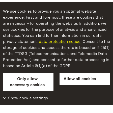
We use cookies to provide you an optimal website
experience. First and foremost, these are cookies that
are necessary for operating the website. In addition, we
use cookies for the purpose of analysis and anonymized
State Palaces and Gardens of Baden-Wuerttemberg
statistics. You can find further information in our data
privacy statement.
data protection notice.
Consent to the
storage of cookies and access thereto is based on § 25(1)
of the TTDSG (Telecommunications and Telemedia Data
Ludwigsburg Residential Palace
Protection Act) and consent to further data processing is
based on Article 6(1)(a) of the GDPR.
State Palaces and Gardens of Baden-Wuerttemberg
Only allow
Allow all cookies
Contact us
FAQ
Masthead
Data protection
necessary cookies
Declaration on barrier-free access
BITV-konform (geprüfte Seiten)
Show cookie settings
More