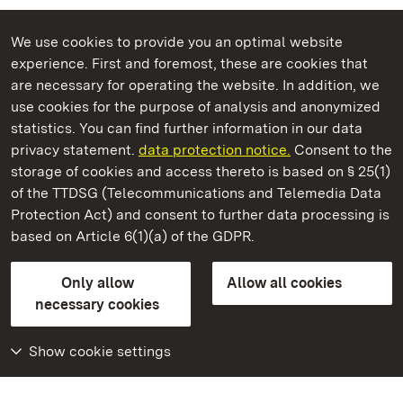
We use cookies to provide you an optimal website
experience. First and foremost, these are cookies that
are necessary for operating the website. In addition, we
use cookies for the purpose of analysis and anonymized
State Palaces and Gardens of Baden-Wuerttemberg
statistics. You can find further information in our data
privacy statement.
data protection notice.
Consent to the
storage of cookies and access thereto is based on § 25(1)
of the TTDSG (Telecommunications and Telemedia Data
Ludwigsburg Residential Palace
Protection Act) and consent to further data processing is
based on Article 6(1)(a) of the GDPR.
State Palaces and Gardens of Baden-Wuerttemberg
Only allow
Allow all cookies
Contact us
FAQ
Masthead
Data protection
necessary cookies
Declaration on barrier-free access
BITV-konform (geprüfte Seiten)
Show cookie settings
More