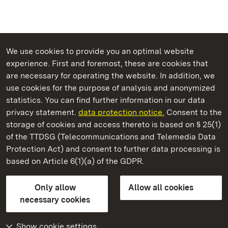
We use cookies to provide you an optimal website
experience. First and foremost, these are cookies that
are necessary for operating the website. In addition, we
use cookies for the purpose of analysis and anonymized
State Palaces and Gardens of Baden-Wuerttemberg
statistics. You can find further information in our data
privacy statement.
data protection notice.
Consent to the
storage of cookies and access thereto is based on § 25(1)
of the TTDSG (Telecommunications and Telemedia Data
Ludwigsburg Residential Palace
Protection Act) and consent to further data processing is
based on Article 6(1)(a) of the GDPR.
State Palaces and Gardens of Baden-Wuerttemberg
Only allow
Allow all cookies
Contact us
FAQ
Masthead
Data protection
necessary cookies
Declaration on barrier-free access
BITV-konform (geprüfte Seiten)
Show cookie settings