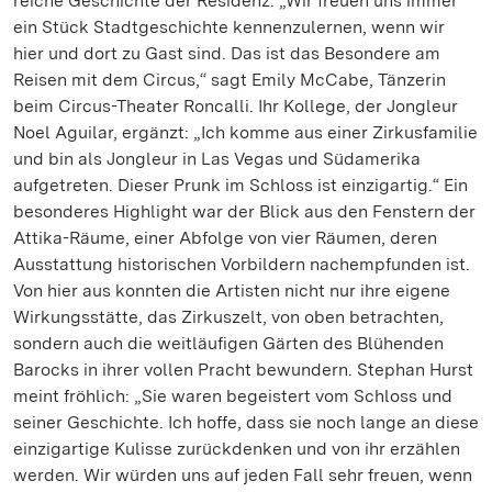
reiche Geschichte der Residenz. „Wir freuen uns immer
ein Stück Stadtgeschichte kennenzulernen, wenn wir
hier und dort zu Gast sind. Das ist das Besondere am
Reisen mit dem Circus,“ sagt Emily McCabe, Tänzerin
beim Circus-Theater Roncalli. Ihr Kollege, der Jongleur
Noel Aguilar, ergänzt: „Ich komme aus einer Zirkusfamilie
und bin als Jongleur in Las Vegas und Südamerika
aufgetreten. Dieser Prunk im Schloss ist einzigartig.“ Ein
besonderes Highlight war der Blick aus den Fenstern der
Attika-Räume, einer Abfolge von vier Räumen, deren
Ausstattung historischen Vorbildern nachempfunden ist.
Von hier aus konnten die Artisten nicht nur ihre eigene
Wirkungsstätte, das Zirkuszelt, von oben betrachten,
sondern auch die weitläufigen Gärten des Blühenden
Barocks in ihrer vollen Pracht bewundern. Stephan Hurst
meint fröhlich: „Sie waren begeistert vom Schloss und
seiner Geschichte. Ich hoffe, dass sie noch lange an diese
einzigartige Kulisse zurückdenken und von ihr erzählen
werden. Wir würden uns auf jeden Fall sehr freuen, wenn