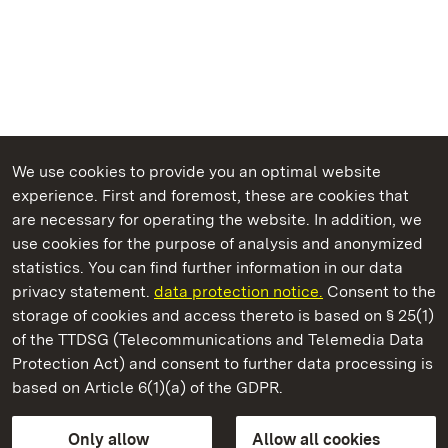
We use cookies to provide you an optimal website
experience. First and foremost, these are cookies that
are necessary for operating the website. In addition, we
use cookies for the purpose of analysis and anonymized
State Palaces and Gardens of Baden-Wuerttemberg
statistics. You can find further information in our data
privacy statement.
data protection notice.
Consent to the
storage of cookies and access thereto is based on § 25(1)
of the TTDSG (Telecommunications and Telemedia Data
Ludwigsburg Residential Palace
Protection Act) and consent to further data processing is
based on Article 6(1)(a) of the GDPR.
State Palaces and Gardens of Baden-Wuerttemberg
Only allow
Allow all cookies