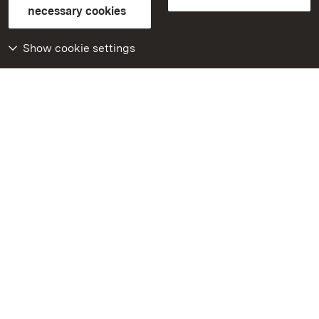
Contact us
FAQ
Masthead
Data protection
necessary cookies
Declaration on barrier-free access
BITV-konform (geprüfte Seiten)
Show cookie settings
More
Home
Monuments
Visit our Facebook
page
Visit our Instagram
page
Visit our YouTube
channel
Get to know our apps
Google Play Store
App Store for iPhone