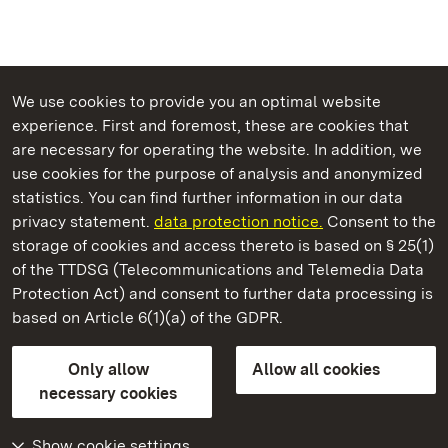
We use cookies to provide you an optimal website
experience. First and foremost, these are cookies that
are necessary for operating the website. In addition, we
use cookies for the purpose of analysis and anonymized
State Palaces and Gardens of Baden-Wuerttemberg
statistics. You can find further information in our data
privacy statement.
data protection notice.
Consent to the
storage of cookies and access thereto is based on § 25(1)
of the TTDSG (Telecommunications and Telemedia Data
Ludwigsburg Residential Palace
Protection Act) and consent to further data processing is
based on Article 6(1)(a) of the GDPR.
State Palaces and Gardens of Baden-Wuerttemberg
Only allow
Allow all cookies
Contact us
FAQ
Masthead
Data protection
necessary cookies
Declaration on barrier-free access
BITV-konform (geprüfte Seiten)
Show cookie settings