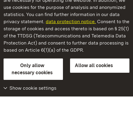
are necessary for operating the website. In addition, we
use cookies for the purpose of analysis and anonymized
State Palaces and Gardens of Baden-Wuerttemberg
statistics. You can find further information in our data
privacy statement.
data protection notice.
Consent to the
storage of cookies and access thereto is based on § 25(1)
of the TTDSG (Telecommunications and Telemedia Data
Ludwigsburg Residential Palace
Protection Act) and consent to further data processing is
based on Article 6(1)(a) of the GDPR.
State Palaces and Gardens of Baden-Wuerttemberg
Only allow
Allow all cookies
Contact us
FAQ
Masthead
Data protection
necessary cookies
Declaration on barrier-free access
BITV-konform (geprüfte Seiten)
Show cookie settings
More
Home
Monuments
Visit our Facebook
page