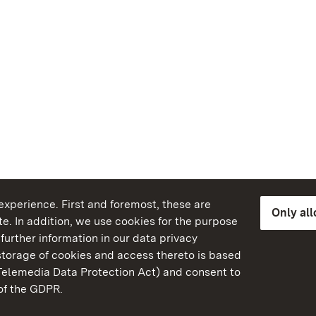
xperience. First and foremost, these are
Only al
e. In addition, we use cookies for the purpose
further information in our data privacy
torage of cookies and access thereto is based
Telemedia Data Protection Act) and consent to
emberg
 of the GDPR.