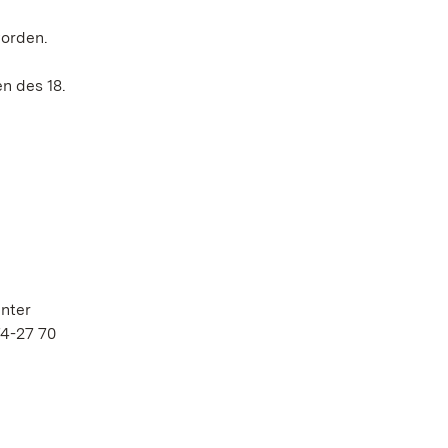
worden.
n des 18.
nter
74-27 70