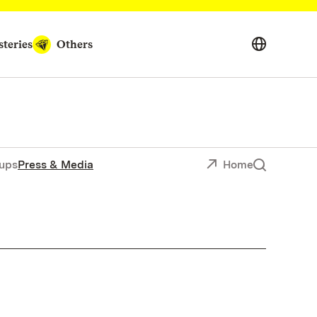
teries
Others
ups
Press & Media
Home