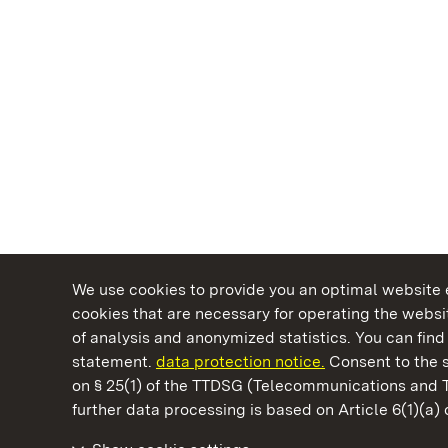
We use cookies to provide you an optimal website e
cookies that are necessary for operating the websit
of analysis and anonymized statistics. You can find 
statement.
data protection notice.
Consent to the s
on § 25(1) of the TTDSG (Telecommunications and 
State Palaces and Gardens of Baden-Wuertt
further data processing is based on Article 6(1)(a)