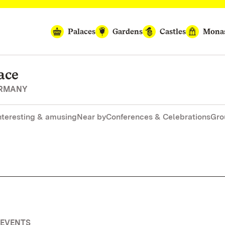
Palaces
Gardens
Castles
Monas
ace
ERMANY
nteresting & amusing
Near by
Conferences & Celebrations
Gro
 EVENTS