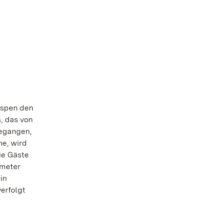
ospen den
, das von
gegangen,
he, wird
die Gäste
ometer
in
erfolgt