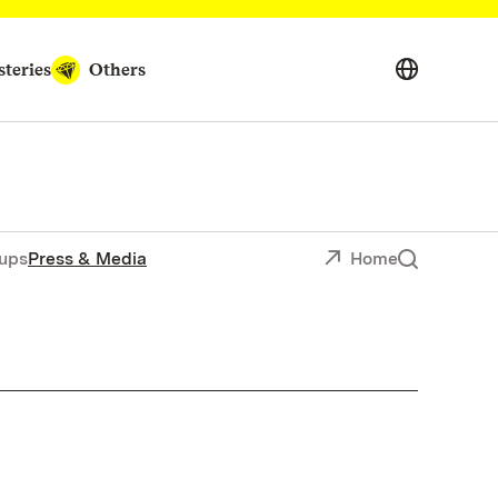
teries
Others
ups
Press & Media
Home