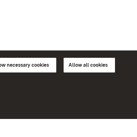
low necessary cookies
Allow all cookies
ns of
More
Home
Monuments