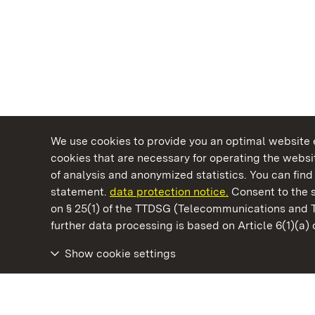
We use cookies to provide you an optimal website e
cookies that are necessary for operating the websit
of analysis and anonymized statistics. You can find 
statement.
data protection notice.
Consent to the s
on § 25(1) of the TTDSG (Telecommunications and 
State Palaces and Gardens of Baden-Wuertt
further data processing is based on Article 6(1)(a)
Show cookie settings
Ludwigsburg Residential Palace