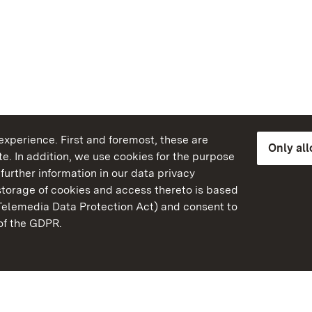
xperience. First and foremost, these are
Only al
e. In addition, we use cookies for the purpose
further information in our data privacy
torage of cookies and access thereto is based
Telemedia Data Protection Act) and consent to
emberg
 of the GDPR.
State Palaces and Garde
Baden-Wuerttemberg
Contact us