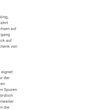
ling,
kehrt
chsen auf
ergang
ick auf
chenk von
 eignet
ur der
den
en Spuren
ördlich
enweiler
en die