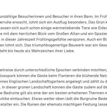
 unzählige Besucherinnen und Besucher in ihren Bann. Im Früh
erruhe erwacht, lohnt sich ein Ausflug besonders. Das Grün 
lassen sich auch schon einige wärmeliebende Tiere wie Eide
e mit dem herrlichen Blick vom Großen Altan und ein Spazi
e in dieser Jahreszeit Frühlingsgefühle verspüren. Auch ein Bl
ten lohnt sich. Das triumphbogenartige Bauwerk war ein Ges
steht bis heute als Wahrzeichen ihrer Liebe.
 Zeitreise durch unterschiedliche Epochen verbinden möchten,
hlosspark können die Gäste beim Flanieren die blühende Nat
l eines Englischen Landschaftsgartens angelegt und zählt zu 
 In dieser grünen Landschaft können die Gäste zudem auf d
e Badruine gilt als eine der am besten erhaltenen Thermen n
Antike eintauchen. Etwas weiter oben lädt die Burgruine Bad
telalter ein. Die Ruinen der ehemals mächtigen Festung lass