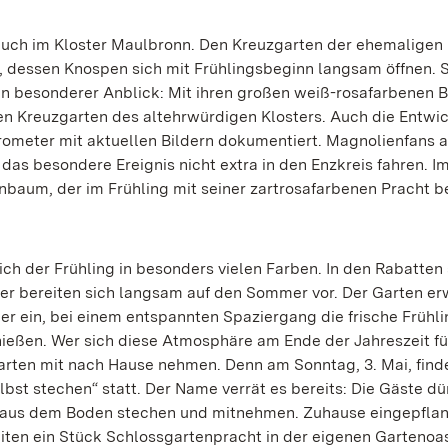
 auch im Kloster Maulbronn. Den Kreuzgarten der ehemaligen
, dessen Knospen sich mit Frühlingsbeginn langsam öffnen. S
ein besonderer Anblick: Mit ihren großen weiß-rosafarbenen 
en Kreuzgarten des altehrwürdigen Klosters. Auch die Entwi
rometer mit aktuellen Bildern dokumentiert. Magnolienfans 
das besondere Ereignis nicht extra in den Enzkreis fahren. I
nbaum, der im Frühling mit seiner zartrosafarbenen Pracht be
ch der Frühling in besonders vielen Farben. In den Rabatten
er bereiten sich langsam auf den Sommer vor. Der Garten e
 ein, bei einem entspannten Spaziergang die frische Frühli
eßen. Wer sich diese Atmosphäre am Ende der Jahreszeit fü
garten mit nach Hause nehmen. Denn am Sonntag, 3. Mai, find
st stechen“ statt. Der Name verrät es bereits: Die Gäste dü
t aus dem Boden stechen und mitnehmen. Zuhause eingepflan
eiten ein Stück Schlossgartenpracht in der eigenen Gartenoa