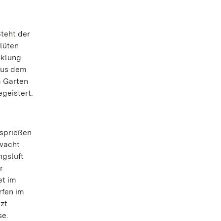
teht der
Blüten
cklung
aus dem
m Garten
geistert.
 sprießen
rwacht
ngsluft
r
et im
rfen im
zt
se.