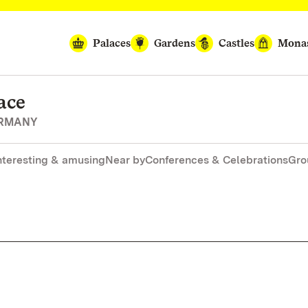
Palaces
Gardens
Castles
Monas
ace
ERMANY
nteresting & amusing
Near by
Conferences & Celebrations
Gro