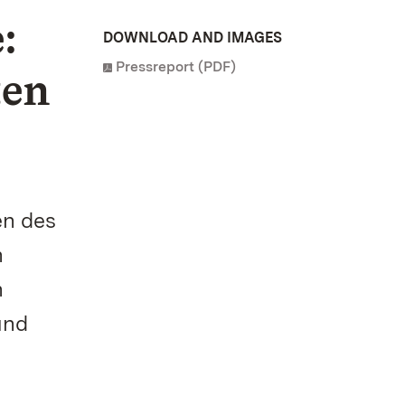
:
DOWNLOAD AND IMAGES
Pressreport (PDF)
ten
en des
n
n
und