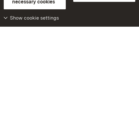
necessary cookies
Declaration on barrier-free access
BITV-konform (geprüfte Seiten)
Show cookie settings
More
Home
Monuments
Visit our Facebook
page
Visit our Instagram
page
Visit our YouTube
channel
Get to know our apps
Google Play Store
App Store for iPhone