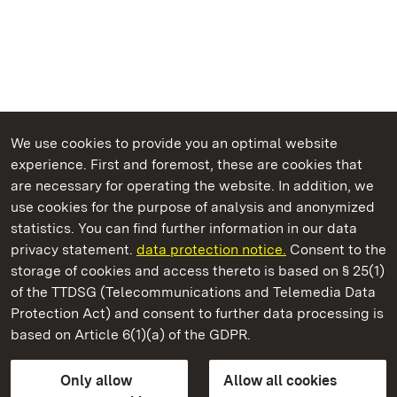
We use cookies to provide you an optimal website
experience. First and foremost, these are cookies that
are necessary for operating the website. In addition, we
use cookies for the purpose of analysis and anonymized
State Palaces and Gardens of Baden-Wuerttemberg
statistics. You can find further information in our data
privacy statement.
data protection notice.
Consent to the
storage of cookies and access thereto is based on § 25(1)
of the TTDSG (Telecommunications and Telemedia Data
Ludwigsburg Residential Palace
Protection Act) and consent to further data processing is
based on Article 6(1)(a) of the GDPR.
State Palaces and Gardens of Baden-Wuerttemberg
Only allow
Allow all cookies
Contact us
FAQ
Masthead
Data protection