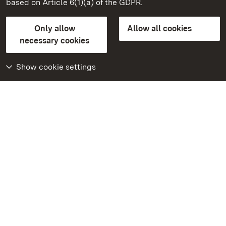
based on Article 6(1)(a) of the GDPR.
State Palaces and Gardens of Baden-Wuerttemberg
Only allow
Allow all cookies
Contact us
FAQ
Masthead
Data protection
necessary cookies
Declaration on barrier-free access
BITV-konform (geprüfte Seiten)
Show cookie settings
More
Home
Monuments
Visit our Facebook
page
Visit our Instagram
page
Visit our YouTube
channel
Get to know our apps
Google Play Store
App Store for iPhone