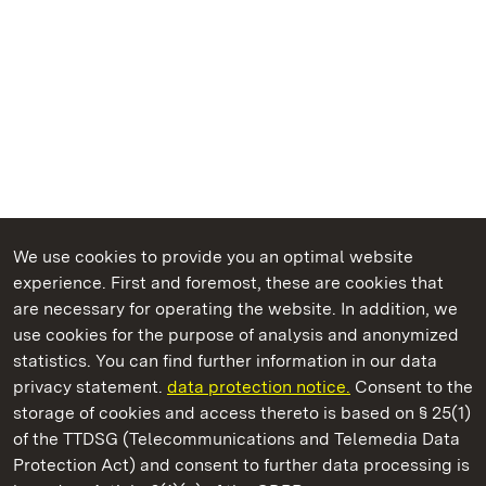
We use cookies to provide you an optimal website
experience. First and foremost, these are cookies that
are necessary for operating the website. In addition, we
use cookies for the purpose of analysis and anonymized
State Palaces and Gardens of Baden-Wuerttemberg
statistics. You can find further information in our data
privacy statement.
data protection notice.
Consent to the
storage of cookies and access thereto is based on § 25(1)
of the TTDSG (Telecommunications and Telemedia Data
Ludwigsburg Residential Palace
Protection Act) and consent to further data processing is