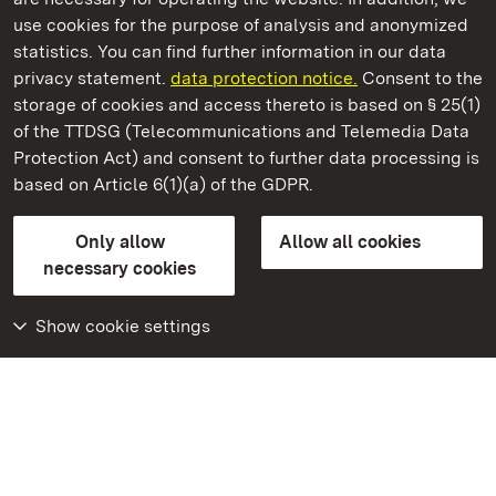
use cookies for the purpose of analysis and anonymized
State Palaces and Gardens of Baden-Wuerttemberg
statistics. You can find further information in our data
privacy statement.
data protection notice.
Consent to the
storage of cookies and access thereto is based on § 25(1)
of the TTDSG (Telecommunications and Telemedia Data
Ludwigsburg Residential Palace
Protection Act) and consent to further data processing is
based on Article 6(1)(a) of the GDPR.
State Palaces and Gardens of Baden-Wuerttemberg
Only allow
Allow all cookies
Contact us
FAQ
Masthead
Data protection
necessary cookies
Declaration on barrier-free access
BITV-konform (geprüfte Seiten)
Show cookie settings
More
Home
Monuments
Visit our Facebook
page