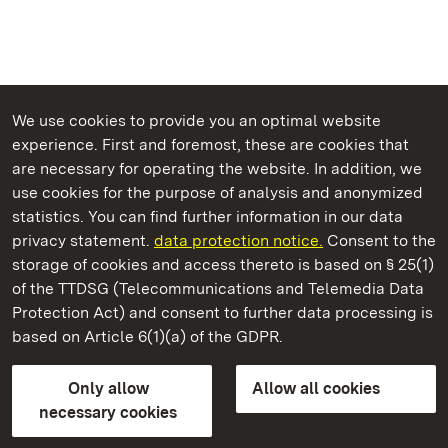
We use cookies to provide you an optimal website
experience. First and foremost, these are cookies that
are necessary for operating the website. In addition, we
use cookies for the purpose of analysis and anonymized
State Palaces and Gardens of Baden-Wuerttemberg
statistics. You can find further information in our data
privacy statement.
data protection notice.
Consent to the
storage of cookies and access thereto is based on § 25(1)
of the TTDSG (Telecommunications and Telemedia Data
Ludwigsburg Residential Palace
Protection Act) and consent to further data processing is
based on Article 6(1)(a) of the GDPR.
State Palaces and Gardens of Baden-Wuerttemberg
Only allow
Allow all cookies
Contact us
FAQ
Masthead
Data protection
necessary cookies
Declaration on barrier-free access