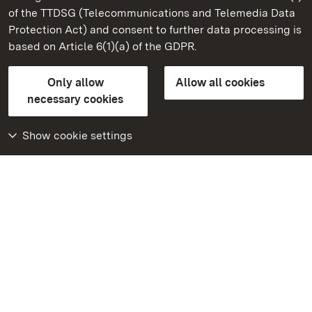
of the TTDSG (Telecommunications and Telemedia Data
Ludwigsburg Residential Palace
Protection Act) and consent to further data processing is
based on Article 6(1)(a) of the GDPR.
State Palaces and Gardens of Baden-Wuerttemberg
Only allow
Allow all cookies
Contact us
FAQ
Masthead
Data protection
necessary cookies
Declaration on barrier-free access
BITV-konform (geprüfte Seiten)
Show cookie settings
More
Home
Monuments
Visit our Facebook
page
Visit our Instagram
page
Visit our YouTube
channel