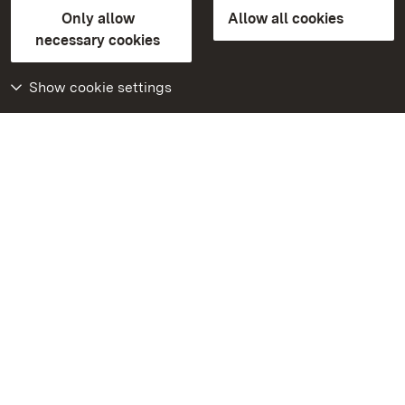
State Palaces and Gardens of Baden-Wuerttemberg
Only allow
Allow all cookies
Contact us
FAQ
Masthead
Data protection
necessary cookies
Declaration on barrier-free access
BITV-konform (geprüfte Seiten)
Show cookie settings
More
Home
Monuments
Visit our Facebook
page
Visit our Instagram
page
Visit our YouTube
channel
Get to know our apps
Google Play Store
App Store for iPhone