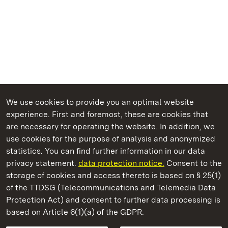
We use cookies to provide you an optimal website
experience. First and foremost, these are cookies that
are necessary for operating the website. In addition, we
use cookies for the purpose of analysis and anonymized
State Palaces and Gardens of Baden-Wuerttemberg
statistics. You can find further information in our data
privacy statement.
data protection notice.
Consent to the
storage of cookies and access thereto is based on § 25(1)
of the TTDSG (Telecommunications and Telemedia Data
Ludwigsburg Residential Palace
Protection Act) and consent to further data processing is
based on Article 6(1)(a) of the GDPR.