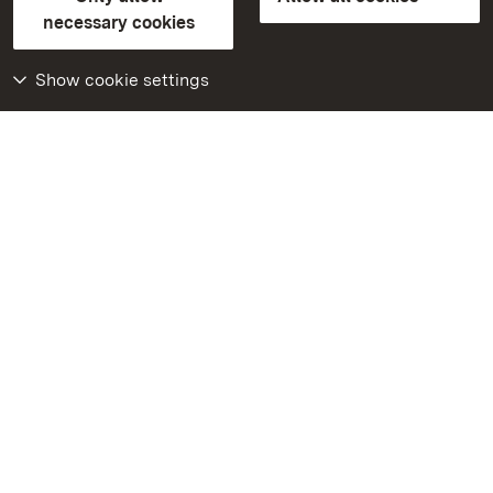
Contact us
FAQ
Masthead
Data protection
necessary cookies
Declaration on barrier-free access
BITV-konform (geprüfte Seiten)
Show cookie settings
More
Home
Monuments
Visit our Facebook
page
Visit our Instagram
page
Visit our YouTube
channel
Get to know our apps
Google Play Store
App Store for iPhone