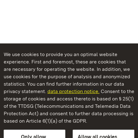
We use cookies to provide you an optimal website
experience. First and foremost, these are cookies that
are necessary for operating the website. In addition, we
use cookies for the purpose of analysis and anonymized
State Palaces and Gardens of Baden-Wuerttemberg
statistics. You can find further information in our data
privacy statement.
data protection notice.
Consent to the
storage of cookies and access thereto is based on § 25(1)
of the TTDSG (Telecommunications and Telemedia Data
Ludwigsburg Residential Palace
Protection Act) and consent to further data processing is
based on Article 6(1)(a) of the GDPR.
State Palaces and Gardens of Baden-Wuerttemberg
Only allow
Allow all cookies