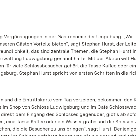
rg Vergünstigungen in der Gastronomie der Umgebung. „Wir
eren Gästen Vorteile bieten“, sagt Stephan Hurst, der Leite
eundlichkeit, das sind zentrale Themen, die Stephan Hurst i
erwaltung Ludwigsburg genannt hatte. Mit der Aktion will Hu
 für viele Schlossbesucher gehört die Tasse Kaffee oder ein
urg. Stephan Hurst spricht von ersten Schritten in die ric
n und die Eintrittskarte vom Tag vorzeigen, bekommen den 
ffee im Shop von Schloss Ludwigsburg und im Café Schlosswa
irekt dem Eingang des Schlosses gegenüber, gibt’s ab sofor
en, eine Tasse Kaffee oder ein Wasser gratis und die Speisen
en, die die Besucher zu uns bringen“, sagt Hurst. Denjenige