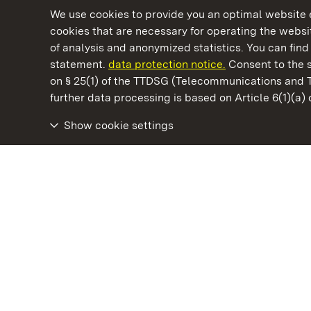
We use cookies to provide you an optimal website e
cookies that are necessary for operating the websit
of analysis and anonymized statistics. You can find 
statement.
data protection notice.
Consent to the s
on § 25(1) of the TTDSG (Telecommunications and 
State Palaces and Gardens of Baden-Wuertt
further data processing is based on Article 6(1)(a)
Show cookie settings
Ludwigsburg Residential Palace