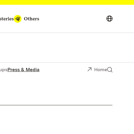
teries
Others
ups
Press & Media
Home