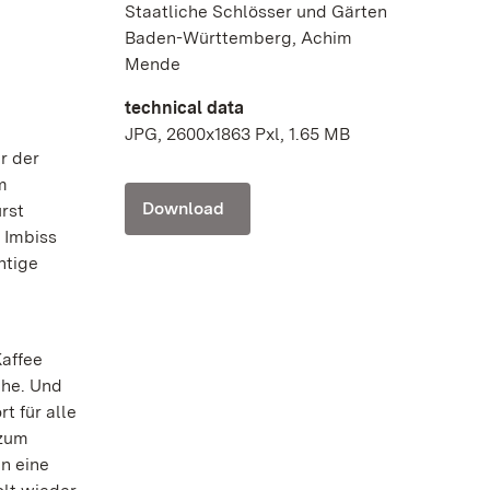
Staatliche Schlösser und Gärten
Baden-Württemberg, Achim
Mende
technical data
JPG, 2600x1863 Pxl, 1.65 MB
r der
m
Download
rst
 Imbiss
htige
Kaffee
che. Und
t für alle
 zum
n eine