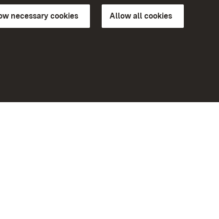
low necessary cookies
Allow all cookies
ns of
More
Home
Monuments
Visit our Facebook page
Visit our Instagram page
Visit our YouTube channel
ree access
Get to know our apps
eiten)
Google Play Store
App Store for iPhone