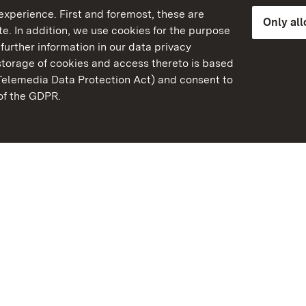
xperience. First and foremost, these are
Only al
e. In addition, we use cookies for the purpose
further information in our data privacy
torage of cookies and access thereto is based
Telemedia Data Protection Act) and consent to
emberg
 of the GDPR.
State Palaces and Garde
Baden-Wuerttemberg
Contact us
FAQ
Masthead
Data protection
Declaration on barrier-f
BITV-konform (geprüfte S