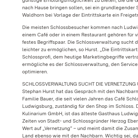
günstige Erholungsmöglichkeit zu bieten, die die 
nach Hause bringen sollen, sei ein grundlegender 
Waldhorn bei Vorlage der Eintrittskarte ein Freiget
Die meisten Schlossbesucher kommen nach Ludwigs
einem Café oder in einem Restaurant gehören für v
festes Begriffspaar. Die Schlossverwaltung sucht 
leichter zu ermöglichen, so Hurst. „Die Eintrittska
Schlossprofi, dem heutige Marketingbegriffe vertr
ermögliche es der Schlossverwaltung, den Servic
optimieren.
SCHLOSSVERWALTUNG SUCHT DIE VERNETZUNG 
Stephan Hurst hat das Gespräch mit den Nachbarn 
Familie Bauer, die seit vielen Jahren das Café Sc
Ludwigsburg, zuständig für den Shop im Schloss. D
Kulinarium GmbH, ist das älteste Gasthaus Ludwig
Zeiten von Stadt- und Schlossgründer Herzog Eber
Wert auf „Vernetzung“ – und meint damit die Zusa
Land ebenso wie mit den Nachbarn. Wichtig sei, da