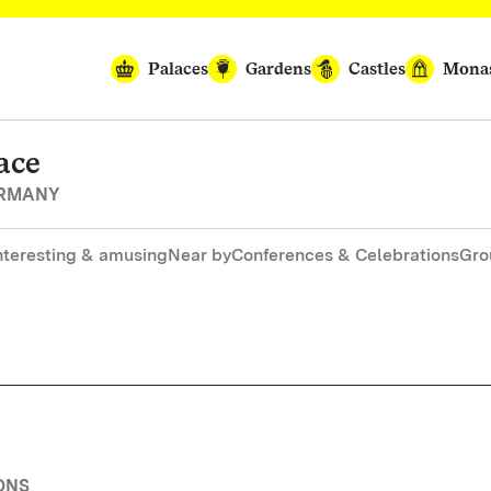
Palaces
Gardens
Castles
Monas
ace
ERMANY
nteresting & amusing
Near by
Conferences & Celebrations
Gro
ONS