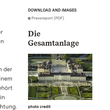
DOWNLOAD AND IMAGES
Pressreport (PDF)
er
Die
en
Gesamtanlage
n der
einem
ehört
in
chtung.
photo credit