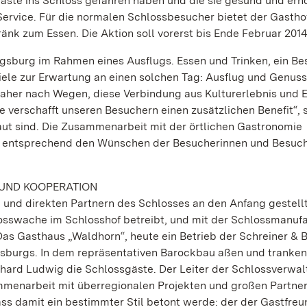
Gäste ins Schloss gefahren haben und die sie gesund und erh
Service. Für die normalen Schlossbesucher bietet der Gastho
ränk zum Essen. Die Aktion soll vorerst bis Ende Februar 2014
burg im Rahmen eines Ausflugs. Essen und Trinken, ein Be
iele zur Erwartung an einen solchen Tag: Ausflug und Genuss
daher nach Wegen, diese Verbindung aus Kulturerlebnis und 
rte verschafft unseren Besuchern einen zusätzlichen Benefit“, 
aut sind. Die Zusammenarbeit mit der örtlichen Gastronomie
e entsprechend den Wünschen der Besucherinnen und Besuch
UND KOOPERATION
und direkten Partnern des Schlosses an den Anfang gestellt
hlosswache im Schlosshof betreibt, und mit der Schlossmanuf
as Gasthaus „Waldhorn“, heute ein Betrieb der Schreiner & B
sburgs. In dem repräsentativen Barockbau aßen und tranken
hard Ludwig die Schlossgäste. Der Leiter der Schlossverwal
mmenarbeit mit überregionalen Projekten und großen Partne
ss damit ein bestimmter Stil betont werde: der der Gastfreu