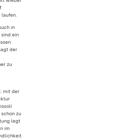
olt wieder
f
 laufen.
such in
 sind ein
Essen
sagt der
er zu
: mit der
aktur
issoli
 schon zu
tung legt
rn im
ndlichkeit