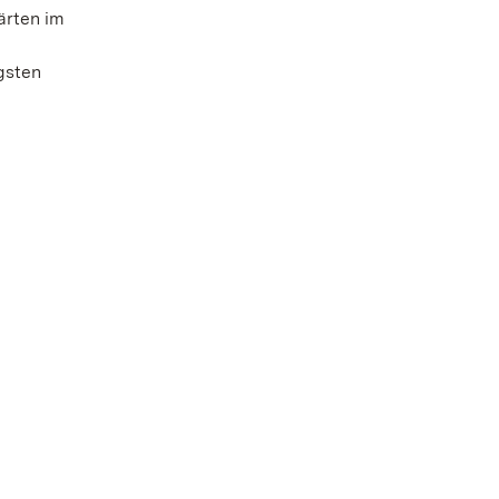
ärten im
gsten