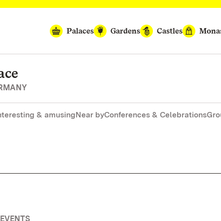
Palaces
Gardens
Castles
Monas
ace
ERMANY
nteresting & amusing
Near by
Conferences & Celebrations
Gro
 EVENTS