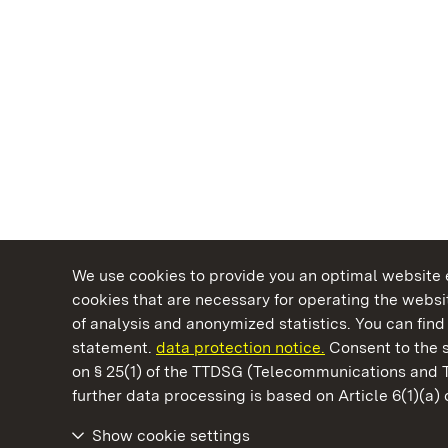
We use cookies to provide you an optimal website e
cookies that are necessary for operating the websit
of analysis and anonymized statistics. You can find 
statement.
data protection notice.
Consent to the s
on § 25(1) of the TTDSG (Telecommunications and 
State Palaces and Gardens of Baden-Wuertt
further data processing is based on Article 6(1)(a)
Show cookie settings