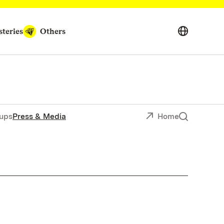
teries
Others
ups
Press & Media
Home