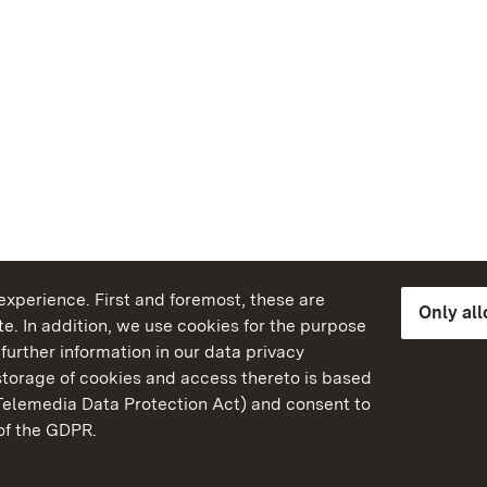
xperience. First and foremost, these are
Only al
e. In addition, we use cookies for the purpose
further information in our data privacy
torage of cookies and access thereto is based
Telemedia Data Protection Act) and consent to
emberg
 of the GDPR.
State Palaces and Garde