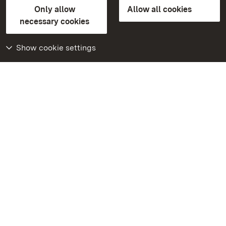
State Palaces and Gardens of Baden-Wuerttemberg
Only allow
Allow all cookies
Contact us
FAQ
Masthead
Data protection
necessary cookies
Declaration on barrier-free access
BITV-konform (geprüfte Seiten)
Show cookie settings
More
Home
Monuments
Visit our Facebook
page
Visit our Instagram
page
Visit our YouTube
channel
Get to know our apps
Google Play Store
App Store for iPhone