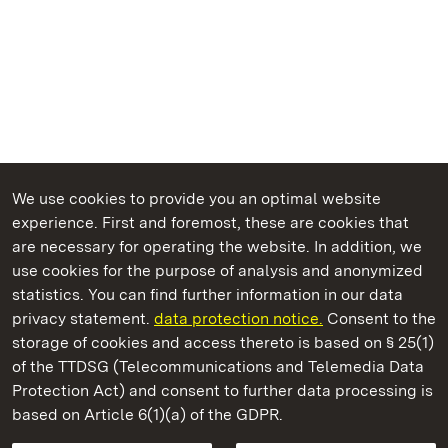
We use cookies to provide you an optimal website
experience. First and foremost, these are cookies that
are necessary for operating the website. In addition, we
use cookies for the purpose of analysis and anonymized
State Palaces and Gardens of Baden-Wuerttemberg
statistics. You can find further information in our data
privacy statement.
data protection notice.
Consent to the
storage of cookies and access thereto is based on § 25(1)
of the TTDSG (Telecommunications and Telemedia Data
Ludwigsburg Residential Palace
Protection Act) and consent to further data processing is
based on Article 6(1)(a) of the GDPR.