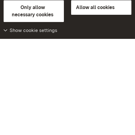
State Palaces and Gardens of Baden-Wuerttemberg
Only allow
Allow all cookies
Contact us
FAQ
Masthead
Data protection
necessary cookies
Declaration on barrier-free access
BITV-konform (geprüfte Seiten)
Show cookie settings
More
Home
Monuments
Visit our Facebook
page
Visit our Instagram
page
Visit our YouTube
channel
Get to know our apps
Google Play Store
App Store for iPhone