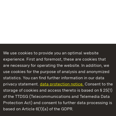
We use cookies to provide you an optimal website
experience. First and foremost, these are cookies that
are necessary for operating the website. In addition, we
use cookies for the purpose of analysis and anonymized
State Palaces and Gardens of Baden-Wuerttemberg
statistics. You can find further information in our data
privacy statement.
data protection notice.
Consent to the
storage of cookies and access thereto is based on § 25(1)
of the TTDSG (Telecommunications and Telemedia Data
Ludwigsburg Residential Palace
Protection Act) and consent to further data processing is
based on Article 6(1)(a) of the GDPR.