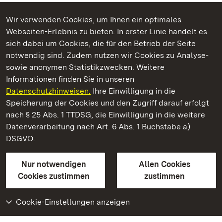
Wir verwenden Cookies, um Ihnen ein optimales
Webseiten-Erlebnis zu bieten. In erster Linie handelt es
Kommen. Staunen. Genießen.
sich dabei um Cookies, die für den Betrieb der Seite
notwendig sind. Zudem nutzen wir Cookies zu Analyse-
sowie anonymen Statistikzwecken. Weitere
Informationen finden Sie in unseren
Datenschutzhinweisen.
Ihre Einwilligung in die
Residenzschloss Ludwigsburg
Speicherung der Cookies und den Zugriff darauf erfolgt
nach § 25 Abs. 1 TTDSG, die Einwilligung in die weitere
Staatliche Schlösser und Gärten Baden-Württemberg
Datenverarbeitung nach Art. 6 Abs. 1 Buchstabe a)
DSGVO.
Kontakt
FAQ
Impressum
Datenschutz
Gebärdensprache
Leichte Sprache
Erklärung zur Barrierefreiheit
Nur notwendigen
Allen Cookies
BITV-konform (geprüfte Seiten)
Cookies zustimmen
zustimmen
Cookie-Einstellungen anzeigen
Weiteres
Portal
Monumente