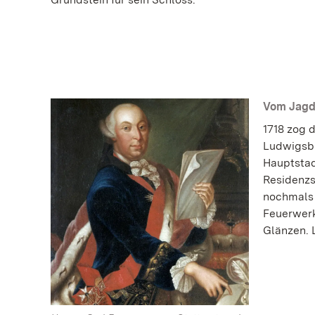
Vom Jagd
1718 zog 
Ludwigsbu
Hauptstad
Residenzs
nochmals 
Feuerwerk
Glänzen. 