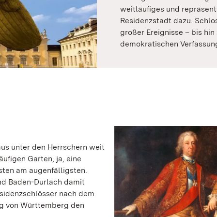
weitläufiges und repräsen
Residenzstadt dazu. Schl
großer Ereignisse – bis hi
demokratischen Verfassung
mus unter den Herrschern weit
äufigen Garten, ja, eine
sten am augenfälligsten.
nd Baden-Durlach damit
esidenzschlösser nach dem
rzog von Württemberg den