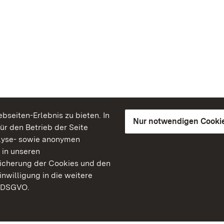
seiten-Erlebnis zu bieten. In
Nur notwendigen Cooki
für den Betrieb der Seite
lyse- sowie anonymen
 in unseren
peicherung der Cookies und den
inwilligung in die weitere
) DSGVO.
Staatliche Schlösser un
Baden-Württemberg