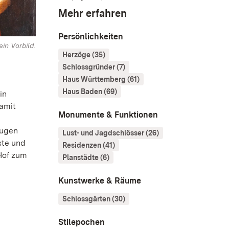
Mehr erfahren
Persönlichkeiten
ein Vorbild.
Herzöge (35)
Schlossgründer (7)
Haus Württemberg (61)
Haus Baden (69)
in
amit
Monumente & Funktionen
Eugen
Lust- und Jagdschlösser (26)
ste und
Residenzen (41)
Hof zum
Planstädte (6)
Kunstwerke & Räume
Schlossgärten (30)
Stilepochen