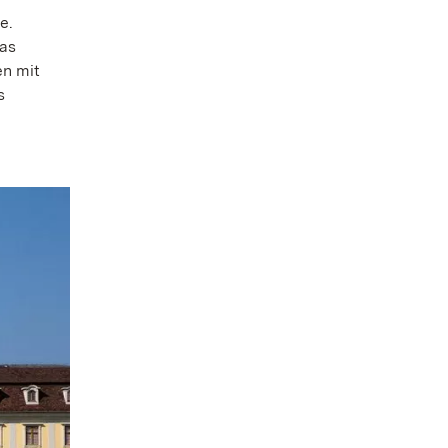
e.
das
en mit
s