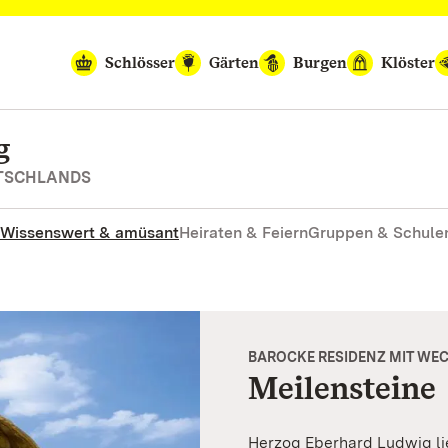
Schlösser
Gärten
Burgen
Klöster
g
UTSCHLANDS
Wissenswert & amüsant
Heiraten & Feiern
Gruppen & Schule
BAROCKE RESIDENZ MIT WE
Meilensteine
Herzog Eberhard Ludwig li