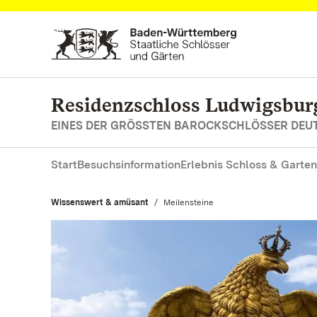
Zum Hauptinhalt springen
Residenzschloss Ludwigsbur
EINES DER GRÖSSTEN BAROCKSCHLÖSSER DE
Start
Besuchsinformation
Erlebnis Schloss & Garten
Wissenswert & amüsant
Aktuell:
Meilensteine