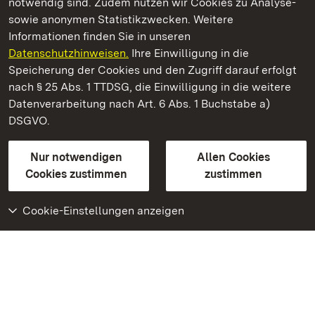
notwendig sind. Zudem nutzen wir Cookies zu Analyse-
sowie anonymen Statistikzwecken. Weitere
Informationen finden Sie in unseren
Datenschutzhinweisen.
Ihre Einwilligung in die
Residenzschloss Ludwigsburg
Speicherung der Cookies und den Zugriff darauf erfolgt
nach § 25 Abs. 1 TTDSG, die Einwilligung in die weitere
Staatliche Schlösser und Gärten Baden-Württemberg
Datenverarbeitung nach Art. 6 Abs. 1 Buchstabe a)
DSGVO.
Kontakt
FAQ
Impressum
Datenschutz
Gebärdensprache
Leichte Sprache
Erklärung zur Barrierefreiheit
Nur notwendigen
Allen Cookies
BITV-konform (geprüfte Seiten)
Cookies zustimmen
zustimmen
Cookie-Einstellungen anzeigen
Weiteres
Portal
Monumente
Besuchen Sie uns auf
Facebook
Besuchen Sie uns auf
Instagram