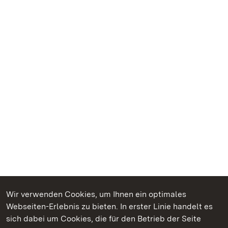
Wir verwenden Cookies, um Ihnen ein optimales
Webseiten-Erlebnis zu bieten. In erster Linie handelt es
Kommen. Staunen. Genießen.
sich dabei um Cookies, die für den Betrieb der Seite