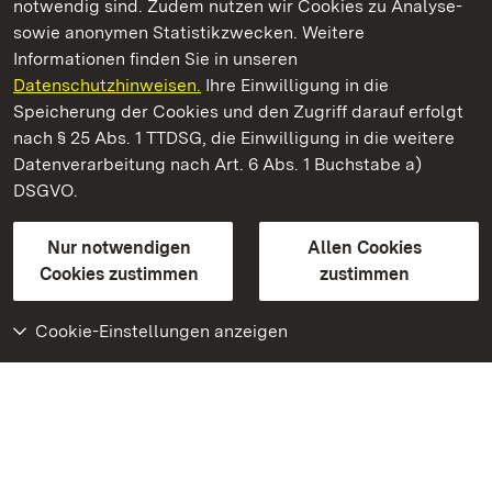
notwendig sind. Zudem nutzen wir Cookies zu Analyse-
sowie anonymen Statistikzwecken. Weitere
Informationen finden Sie in unseren
Datenschutzhinweisen.
Ihre Einwilligung in die
Residenzschloss Ludwigsburg
Speicherung der Cookies und den Zugriff darauf erfolgt
nach § 25 Abs. 1 TTDSG, die Einwilligung in die weitere
Staatliche Schlösser und Gärten Baden-Württemberg
Datenverarbeitung nach Art. 6 Abs. 1 Buchstabe a)
DSGVO.
Kontakt
FAQ
Impressum
Datenschutz
Gebärdensprache
Leichte Sprache
Erklärung zur Barrierefreiheit
Nur notwendigen
Allen Cookies
BITV-konform (geprüfte Seiten)
Cookies zustimmen
zustimmen
Cookie-Einstellungen anzeigen
Weiteres
Portal
Monumente
Besuchen Sie uns auf
Facebook
Besuchen Sie uns auf
Instagram