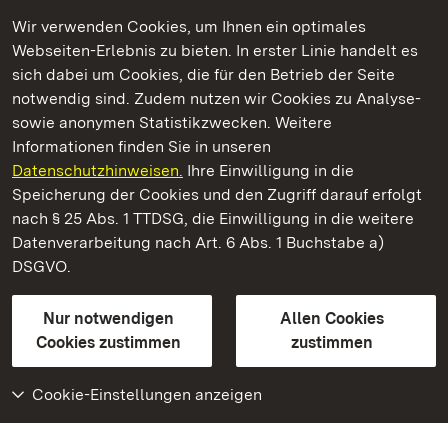
Wir verwenden Cookies, um Ihnen ein optimales
Webseiten-Erlebnis zu bieten. In erster Linie handelt es
Kommen. Staunen. Genießen.
sich dabei um Cookies, die für den Betrieb der Seite
notwendig sind. Zudem nutzen wir Cookies zu Analyse-
sowie anonymen Statistikzwecken. Weitere
Informationen finden Sie in unseren
Datenschutzhinweisen.
Ihre Einwilligung in die
Residenzschloss Ludwigsburg
Speicherung der Cookies und den Zugriff darauf erfolgt
nach § 25 Abs. 1 TTDSG, die Einwilligung in die weitere
Staatliche Schlösser und Gärten Baden-Württemberg
Datenverarbeitung nach Art. 6 Abs. 1 Buchstabe a)
DSGVO.
Kontakt
FAQ
Impressum
Datenschutz
Gebärdensprache
Leichte Sprache
Erklärung zur Barrierefreiheit
Nur notwendigen
Allen Cookies
BITV-konform (geprüfte Seiten)
Cookies zustimmen
zustimmen
Cookie-Einstellungen anzeigen
Weiteres
Portal
Monumente