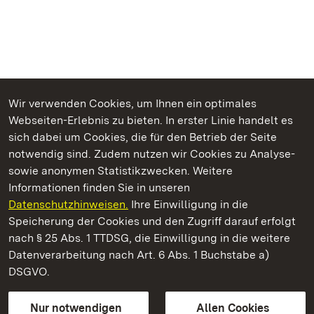
Wir verwenden Cookies, um Ihnen ein optimales
Webseiten-Erlebnis zu bieten. In erster Linie handelt es
Kommen. Staunen. Genießen.
sich dabei um Cookies, die für den Betrieb der Seite
notwendig sind. Zudem nutzen wir Cookies zu Analyse-
sowie anonymen Statistikzwecken. Weitere
Informationen finden Sie in unseren
Datenschutzhinweisen.
Ihre Einwilligung in die
Residenzschloss Ludwigsburg
Speicherung der Cookies und den Zugriff darauf erfolgt
nach § 25 Abs. 1 TTDSG, die Einwilligung in die weitere
Staatliche Schlösser und Gärten Baden-Württemberg
Datenverarbeitung nach Art. 6 Abs. 1 Buchstabe a)
DSGVO.
Kontakt
FAQ
Impressum
Datenschutz
Gebärdensprache
Leichte Sprache
Erklärung zur Barrierefreiheit
Nur notwendigen
Allen Cookies