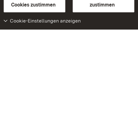
BITV-konform (geprüfte Seiten)
Cookies zustimmen
zustimmen
Cookie-Einstellungen anzeigen
Weiteres
Portal
Monumente
Besuchen Sie uns auf
Facebook
Besuchen Sie uns auf
Instagram
Besuchen Sie uns auf
Youtube
Lernen Sie unsere Apps
kennen
Google Play Store
App Store für iPhone