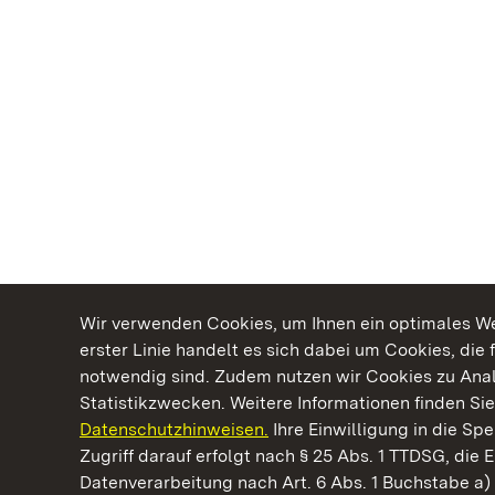
Wir verwenden Cookies, um Ihnen ein optimales Web
erster Linie handelt es sich dabei um Cookies, die 
notwendig sind. Zudem nutzen wir Cookies zu Ana
Statistikzwecken. Weitere Informationen finden Sie
Datenschutzhinweisen.
Ihre Einwilligung in die S
Kommen. Staunen. Genießen.
Zugriff darauf erfolgt nach § 25 Abs. 1 TTDSG, die E
Datenverarbeitung nach Art. 6 Abs. 1 Buchstabe a