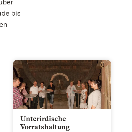
 über
ade bis
den
Unterirdische
Vorratshaltung