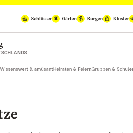
Schlösser
Gärten
Burgen
Klöster
g
UTSCHLANDS
Wissenswert & amüsant
Heiraten & Feiern
Gruppen & Schule
tze