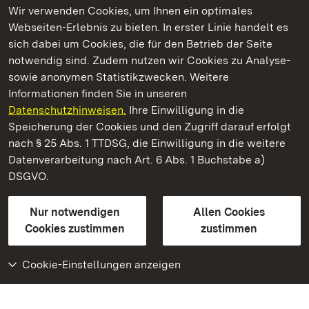
Wir verwenden Cookies, um Ihnen ein optimales
Webseiten-Erlebnis zu bieten. In erster Linie handelt es
Kommen. Staunen. Genießen.
sich dabei um Cookies, die für den Betrieb der Seite
notwendig sind. Zudem nutzen wir Cookies zu Analyse-
sowie anonymen Statistikzwecken. Weitere
Informationen finden Sie in unseren
Datenschutzhinweisen.
Ihre Einwilligung in die
Residenzschloss Ludwigsburg
Speicherung der Cookies und den Zugriff darauf erfolgt
nach § 25 Abs. 1 TTDSG, die Einwilligung in die weitere
Staatliche Schlösser und Gärten Baden-Württemberg
Datenverarbeitung nach Art. 6 Abs. 1 Buchstabe a)
DSGVO.
Kontakt
FAQ
Impressum
Datenschutz
Gebärdensprache
Leichte Sprache
Erklärung zur Barrierefreiheit
Nur notwendigen
Allen Cookies
BITV-konform (geprüfte Seiten)
Cookies zustimmen
zustimmen
Cookie-Einstellungen anzeigen
Weiteres
Portal
Monumente