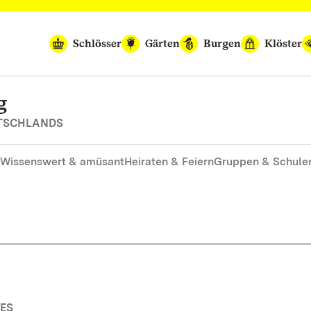
Schlösser
Gärten
Burgen
Klöster
g
UTSCHLANDS
Wissenswert & amüsant
Heiraten & Feiern
Gruppen & Schule
ES