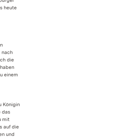
burger
s heute
in
h nach
ch die
 haben
zu einem
u Königin
e das
 mit
s auf die
ken und