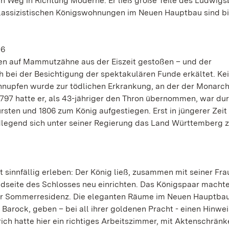
en Weg in Richtung Moderne. Er ließ große Teile des Ludwigs
klassizistischen Königswohnungen im Neuen Hauptbau sind bi
16
ten auf Mammutzähne aus der Eiszeit gestoßen – und der
ch bei der Besichtigung der spektakulären Funde erkältet. Ke
hnupfen wurde zur tödlichen Erkrankung, an der der Monarc
1797 hatte er, als 43-jähriger den Thron übernommen, war dur
ten und 1806 zum König aufgestiegen. Erst in jüngerer Zeit
ndlegend sich unter seiner Regierung das Land Württemberg 
sinnfällig erleben: Der König ließ, zusammen mit seiner Fra
dseite des Schlosses neu einrichten. Das Königspaar macht
er Sommerresidenz. Die eleganten Räume im Neuen Hauptbau
Barock, geben – bei all ihrer goldenen Pracht - einen Hinwei
rich hatte hier ein richtiges Arbeitszimmer, mit Aktenschrän