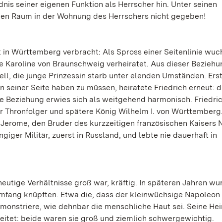
nis seiner eigenen Funktion als Herrscher hin. Unter seinen
chen Raum in der Wohnung des Herrschers nicht gegeben!
t in Württemberg verbracht: Als Spross einer Seitenlinie wuc
te Karoline von Braunschweig verheiratet. Aus dieser Bezieh
ll, die junge Prinzessin starb unter elenden Umständen. Ers
 seiner Seite haben zu müssen, heiratete Friedrich erneut: d
te Beziehung erwies sich als weitgehend harmonisch. Friedri
er Thronfolger und spätere König Wilhelm I. von Württemberg
 Jerome, den Bruder des kurzzeitigen französischen Kaisers
giger Militär, zuerst in Russland, und lebte nie dauerhaft in
heutige Verhältnisse groß war, kräftig. In späteren Jahren wu
mfang knüpften. Etwa die, dass der kleinwüchsige Napoleon 
onstriere, wie dehnbar die menschliche Haut sei. Seine Hei
leitet: beide waren sie groß und ziemlich schwergewichtig.