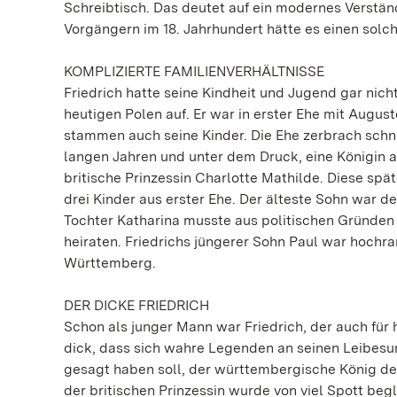
Schreibtisch. Das deutet auf ein modernes Verständ
Vorgängern im 18. Jahrhundert hätte es einen sol
KOMPLIZIERTE FAMILIENVERHÄLTNISSE
Friedrich hatte seine Kindheit und Jugend gar nich
heutigen Polen auf. Er war in erster Ehe mit Augus
stammen auch seine Kinder. Die Ehe zerbrach schne
langen Jahren und unter dem Druck, eine Königin an
britische Prinzessin Charlotte Mathilde. Diese spä
drei Kinder aus erster Ehe. Der älteste Sohn war d
Tochter Katharina musste aus politischen Gründen
heiraten. Friedrichs jüngerer Sohn Paul war hochran
Württemberg.
DER DICKE FRIEDRICH
Schon als junger Mann war Friedrich, der auch für 
dick, dass sich wahre Legenden an seinen Leibesu
gesagt haben soll, der württembergische König dem
der britischen Prinzessin wurde von viel Spott beg