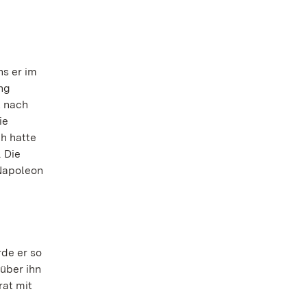
hs er im
ung
t nach
ie
ch hatte
. Die
 Napoleon
rde er so
über ihn
rat mit