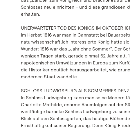
das „Ländle“ zum Königreich und brachte es auf d
Schlosses neu einrichten – und diese grandiosen 
erhalten.
UNERWARTETER TOD DES KÖNIGS IM OKTOBER 18
Im Herbst 1816 war man in Cannstatt bei Bauarbei
naturwissenschaftlich interessierte König hatte si
Wunder: 1816 war das „Jahr ohne Sommer“. Der Sc
wenigen Tagen starb, gerade einmal 62 Jahre alt. 
napoleonischen Umwälzungen in Europa zum Kurfürs
die Historiker deutlich herausgearbeitet, wie gru
modernen Staat wandelte.
SCHLOSS LUDWIGSBURG ALS SOMMERRESIDENZ
In Schloss Ludwigsburg kann man seine Modernität 
Charlotte Mathilde, enorme Raumfolgen auf der Sü
weitläufige barocke Schloss Ludwigsburg zu sein
Blick auf den Schlossgarten, das heutige Blühende 
Ernsthaftigkeit seiner Regierung. Denn König Fried