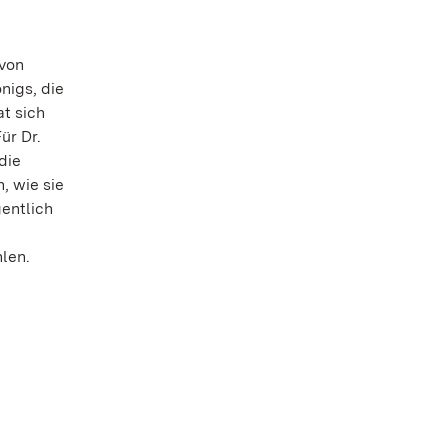
 von
nigs, die
t sich
ür Dr.
die
, wie sie
gentlich
len.