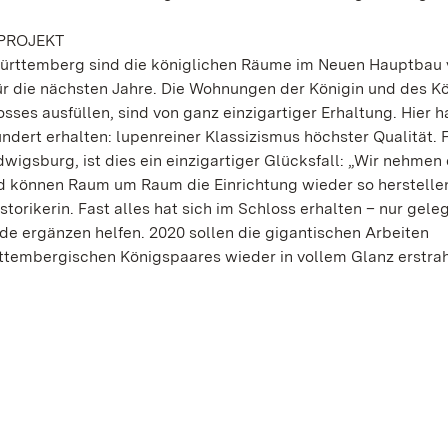
PROJEKT
Württemberg sind die königlichen Räume im Neuen Hauptbau
r die nächsten Jahre. Die Wohnungen der Königin und des Kö
es ausfüllen, sind von ganz einzigartiger Erhaltung. Hier ha
dert erhalten: lupenreiner Klassizismus höchster Qualität. F
wigsburg, ist dies ein einzigartiger Glücksfall: „Wir nehmen 
nd können Raum um Raum die Einrichtung wieder so herstellen
istorikerin. Fast alles hat sich im Schloss erhalten – nur gele
de ergänzen helfen. 2020 sollen die gigantischen Arbeiten
ttembergischen Königspaares wieder in vollem Glanz erstrah