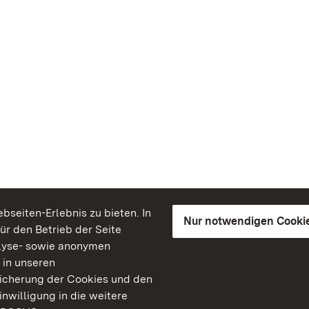
seiten-Erlebnis zu bieten. In
Nur notwendigen Cooki
für den Betrieb der Seite
lyse- sowie anonymen
 in unseren
peicherung der Cookies und den
inwilligung in die weitere