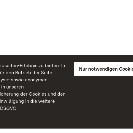
seiten-Erlebnis zu bieten. In
Nur notwendigen Cooki
für den Betrieb der Seite
lyse- sowie anonymen
 in unseren
peicherung der Cookies und den
inwilligung in die weitere
) DSGVO.
Staatliche Schlösser un
Baden-Württemberg