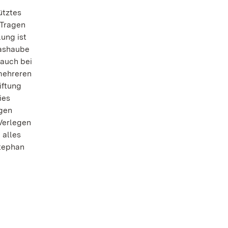
ütztes
 Tragen
ung ist
lashaube
 auch bei
mehreren
iftung
ies
ogen
Verlegen
 alles
Stephan