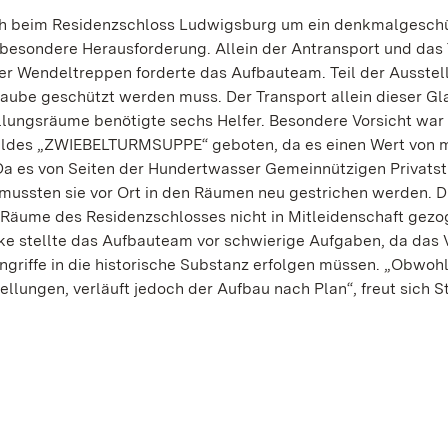
sich beim Residenzschloss Ludwigsburg um ein denkmalgesch
 besondere Herausforderung. Allein der Antransport und das
r Wendeltreppen forderte das Aufbauteam. Teil der Ausstell
shaube geschützt werden muss. Der Transport allein dieser G
lungsräume benötigte sechs Helfer. Besondere Vorsicht war
äldes „ZWIEBELTURMSUPPE“ geboten, da es einen Wert von 
 Da es von Seiten der Hundertwasser Gemeinnützigen Privatst
mussten sie vor Ort in den Räumen neu gestrichen werden. D
 Räume des Residenzschlosses nicht in Mitleidenschaft gez
e stellte das Aufbauteam vor schwierige Aufgaben, da das 
griffe in die historische Substanz erfolgen müssen. „Obwohl
tellungen, verläuft jedoch der Aufbau nach Plan“, freut sich 