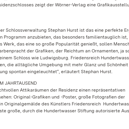
sidenzschlosses zeigt der Wörner-Verlag eine Grafikausstell
der Schlossverwaltung Stephan Hurst ist das eine perfekte E
n Programm anzubieten, das besonders familientauglich ist, 
s Werk, das eine so große Popularität genießt, sollen Mensc
arbenpracht der Grafiken, der Reichtum an Ornamenten, ja s
in einem Schloss wie Ludwigsburg. Friedensreich Hundertwass
en, die alltägliche Umgebung mit mehr Glanz und Schönheit
ung spontan eingeleuchtet“, erläutert Stephan Hurst.
EM JAHRTAUSEND
chtvollen Attikaräumen der Residenz einen repräsentativen
ehen: Original-Grafiken und -Poster, große Fotografien der
in Originalgemälde des Künstlers Friedensreich Hundertwass
ste große, durch die Hundertwasser Stiftung autorisierte Au