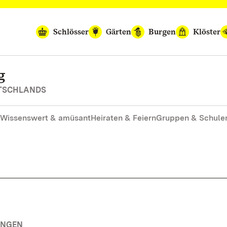
Schlösser
Gärten
Burgen
Klöster
g
UTSCHLANDS
Wissenswert & amüsant
Heiraten & Feiern
Gruppen & Schule
UNGEN