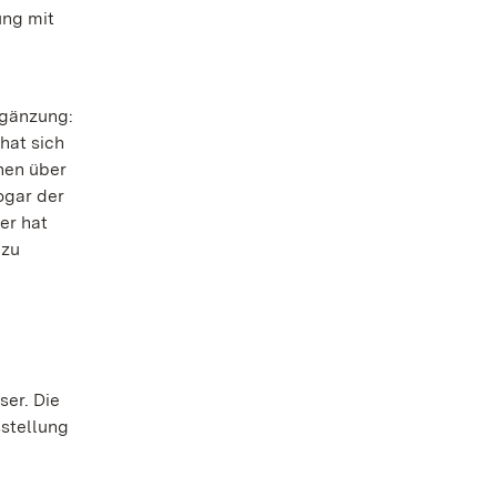
ung mit
rgänzung:
hat sich
hen über
ogar der
er hat
 zu
er. Die
sstellung