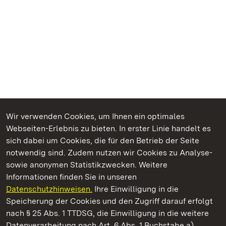
Wir verwenden Cookies, um Ihnen ein optimales
Webseiten-Erlebnis zu bieten. In erster Linie handelt es
Kommen. Staunen. Genießen.
sich dabei um Cookies, die für den Betrieb der Seite
notwendig sind. Zudem nutzen wir Cookies zu Analyse-
sowie anonymen Statistikzwecken. Weitere
Informationen finden Sie in unseren
Datenschutzhinweisen.
Ihre Einwilligung in die
Residenzschloss Ludwigsburg
Speicherung der Cookies und den Zugriff darauf erfolgt
nach § 25 Abs. 1 TTDSG, die Einwilligung in die weitere
Staatliche Schlösser und Gärten Baden-Württemberg
Datenverarbeitung nach Art. 6 Abs. 1 Buchstabe a)