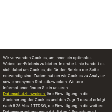
Wir verwenden Cookies, um Ihnen ein optimales
Webseiten-Erlebnis zu bieten. In erster Linie handelt es
Kommen. Staunen. Genießen.
sich dabei um Cookies, die für den Betrieb der Seite
notwendig sind. Zudem nutzen wir Cookies zu Analyse-
sowie anonymen Statistikzwecken. Weitere
Informationen finden Sie in unseren
Datenschutzhinweisen.
Ihre Einwilligung in die
Residenzschloss Ludwigsburg
Speicherung der Cookies und den Zugriff darauf erfolgt
nach § 25 Abs. 1 TTDSG, die Einwilligung in die weitere
Staatliche Schlösser und Gärten Baden-Württemberg
Datenverarbeitung nach Art. 6 Abs. 1 Buchstabe a)