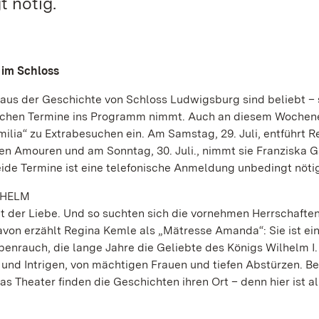
 nötig.
im Schloss
us der Geschichte von Schloss Ludwigsburg sind beliebt – s
lichen Termine ins Programm nimmt. Auch an diesem Woche
ia“ zu Extrabesuchen ein. Am Samstag, 29. Juli, entführt R
en Amouren und am Sonntag, 30. Juli., nimmt sie Franziska Ga
beide Termine ist eine telefonische Anmeldung unbedingt nöti
LHELM
ht der Liebe. Und so suchten sich die vornehmen Herrschaften
avon erzählt Regina Kemle als „Mätresse Amanda“: Sie ist ei
enrauch, die lange Jahre die Geliebte des Königs Wilhelm I.
nd Intrigen, von mächtigen Frauen und tiefen Abstürzen. B
 Theater finden die Geschichten ihren Ort – denn hier ist al