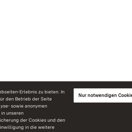
seiten-Erlebnis zu bieten. In
Nur notwendigen Cooki
für den Betrieb der Seite
lyse- sowie anonymen
 in unseren
peicherung der Cookies und den
inwilligung in die weitere