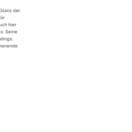
Glanz der
für
uch hier
s: Seine
rdings:
chenende