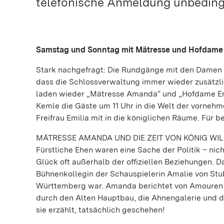
telefonische Anmeldung unbedingt
Samstag und Sonntag mit Mätresse und Hofdame 
Stark nachgefragt: Die Rundgänge mit den Damen a
dass die Schlossverwaltung immer wieder zusätz
laden wieder „Mätresse Amanda“ und „Hofdame Emil
Kemle die Gäste um 11 Uhr in die Welt der vornehm
Freifrau Emilia mit in die königlichen Räume. Für 
MÄTRESSE AMANDA UND DIE ZEIT VON KÖNIG WI
Fürstliche Ehen waren eine Sache der Politik – nic
Glück oft außerhalb der offiziellen Beziehungen. D
Bühnenkollegin der Schauspielerin Amalie von Stub
Württemberg war. Amanda berichtet von Amouren u
durch den Alten Hauptbau, die Ahnengalerie und das
sie erzählt, tatsächlich geschehen!