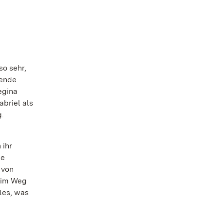
o sehr,
nende
egina
briel als
g.
 ihr
ne
 von
eim Weg
les, was