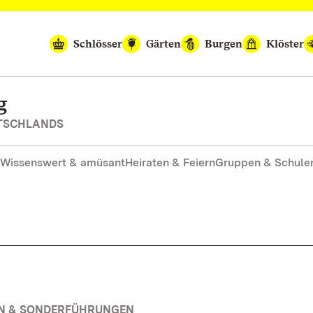
Schlösser
Gärten
Burgen
Klöster
g
UTSCHLANDS
Wissenswert & amüsant
Heiraten & Feiern
Gruppen & Schule
EN & SONDERFÜHRUNGEN