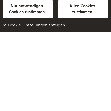
Gebärdensprache
Leichte Sprache
Erklärung zur Barrierefreiheit
Nur notwendigen
Allen Cookies
BITV-konform (geprüfte Seiten)
Cookies zustimmen
zustimmen
Cookie-Einstellungen anzeigen
Weiteres
Portal
Monumente
Besuchen Sie uns auf
Facebook
Besuchen Sie uns auf
Instagram
Besuchen Sie uns auf
Youtube
Lernen Sie unsere Apps
kennen
Google Play Store
App Store für iPhone