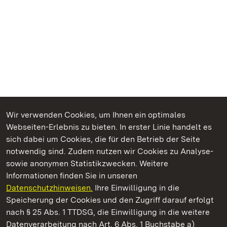
Wir verwenden Cookies, um Ihnen ein optimales
Webseiten-Erlebnis zu bieten. In erster Linie handelt es
Kommen. Staunen. Genießen.
sich dabei um Cookies, die für den Betrieb der Seite
notwendig sind. Zudem nutzen wir Cookies zu Analyse-
sowie anonymen Statistikzwecken. Weitere
Informationen finden Sie in unseren
Datenschutzhinweisen.
Ihre Einwilligung in die
Residenzschloss Ludwigsburg
Speicherung der Cookies und den Zugriff darauf erfolgt
nach § 25 Abs. 1 TTDSG, die Einwilligung in die weitere
Staatliche Schlösser und Gärten Baden-Württemberg
Datenverarbeitung nach Art. 6 Abs. 1 Buchstabe a)