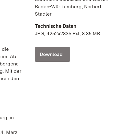
Baden-Württemberg, Norbert
Stadler
Technische Daten
JPG, 4252x2835 Pxl, 8.35 MB
 die
Download
amm. Ab
rborgene
g. Mit der
hren den
rg, in
24. März