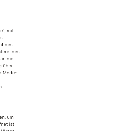
e“, mit
s.
nt des
lerei des
in die
g über
Im Mode-
m
n.
zen, um
net ist