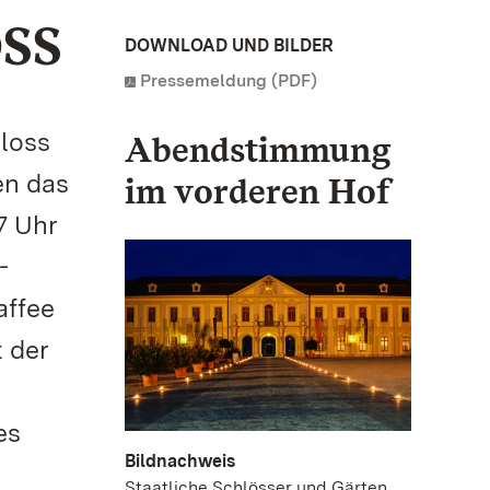
SS
DOWNLOAD UND BILDER
Pressemeldung (PDF)
loss
Abendstimmung
en das
im vorderen Hof
7 Uhr
-
affee
 der
es
Bildnachweis
Staatliche Schlösser und Gärten