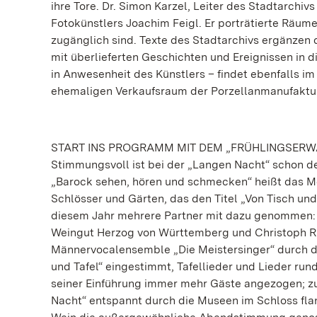
ihre Tore. Dr. Simon Karzel, Leiter des Stadtarchiv
Fotokünstlers Joachim Feigl. Er porträtierte Räume
zugänglich sind. Texte des Stadtarchivs ergänzen d
mit überlieferten Geschichten und Ereignissen in d
in Anwesenheit des Künstlers – findet ebenfalls 
ehemaligen Verkaufsraum der Porzellanmanufaktur
START INS PROGRAMM MIT DEM „FRÜHLINGSER
Stimmungsvoll ist bei der „Langen Nacht“ schon de
„Barock sehen, hören und schmecken“ heißt das M
Schlösser und Gärten, das den Titel „Von Tisch und 
diesem Jahr mehrere Partner mit dazu genommen: 
Weingut Herzog von Württemberg und Christoph Ri
Männervocalensemble „Die Meistersinger“ durch de
und Tafel“ eingestimmt, Tafellieder und Lieder ru
seiner Einführung immer mehr Gäste angezogen; zul
Nacht“ entspannt durch die Museen im Schloss flan