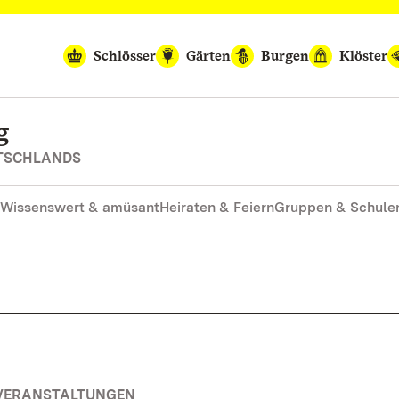
Schlösser
Gärten
Burgen
Klöster
g
UTSCHLANDS
Wissenswert & amüsant
Heiraten & Feiern
Gruppen & Schule
 VERANSTALTUNGEN