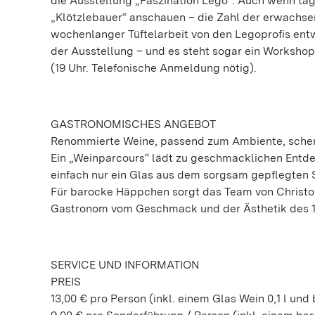
die Ausstellung „Faszination Lego“. Auch wenn ta
„Klötzlebauer“ anschauen – die Zahl der erwachsene
wochenlanger Tüftelarbeit von den Legoprofis entwi
der Ausstellung – und es steht sogar ein Worksho
(19 Uhr. Telefonische Anmeldung nötig).
GASTRONOMISCHES ANGEBOT
Renommierte Weine, passend zum Ambiente, schen
Ein „Weinparcours“ lädt zu geschmacklichen Entde
einfach nur ein Glas aus dem sorgsam gepflegten 
Für barocke Häppchen sorgt das Team von Christop
Gastronom vom Geschmack und der Ästhetik des 18. 
SERVICE UND INFORMATION
PREIS
13,00 € pro Person (inkl. einem Glas Wein 0,1 l u