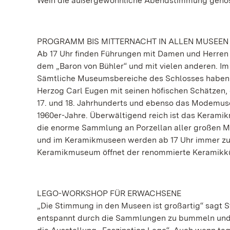
Wein die außergewöhnliche Abendstimmung geno
PROGRAMM BIS MITTERNACHT IN ALLEN MUSEEN
Ab 17 Uhr finden Führungen mit Damen und Herren 
dem „Baron von Bühler“ und mit vielen anderen. I
Sämtliche Museumsbereiche des Schlosses haben a
Herzog Carl Eugen mit seinen höfischen Schätzen, 
17. und 18. Jahrhunderts und ebenso das Modemus
1960er-Jahre. Überwältigend reich ist das Kerami
die enorme Sammlung an Porzellan aller großen Ma
und im Keramikmuseen werden ab 17 Uhr immer zu
Keramikmuseum öffnet der renommierte Keramikküns
LEGO-WORKSHOP FÜR ERWACHSENE
„Die Stimmung in den Museen ist großartig“ sagt S
entspannt durch die Sammlungen zu bummeln und di