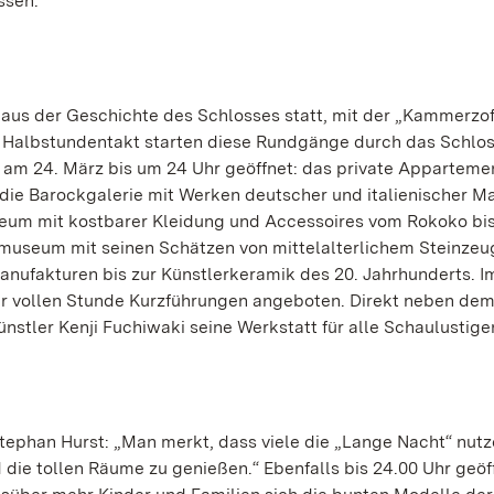
ssen.
aus der Geschichte des Schlosses statt, mit der „Kammerzof
m Halbstundentakt starten diese Rundgänge durch das Schlos
m 24. März bis um 24 Uhr geöffnet: das private Apparteme
die Barockgalerie mit Werken deutscher und italienischer Ma
eum mit kostbarer Kleidung und Accessoires vom Rokoko bis 
kmuseum mit seinen Schätzen von mittelalterlichem Steinzeu
nufakturen bis zur Künstlerkeramik des 20. Jahrhunderts. 
r vollen Stunde Kurzführungen angeboten. Direkt neben de
tler Kenji Fuchiwaki seine Werkstatt für alle Schaulustige
tephan Hurst: „Man merkt, dass viele die „Lange Nacht“ nut
e tollen Räume zu genießen.“ Ebenfalls bis 24.00 Uhr geöff