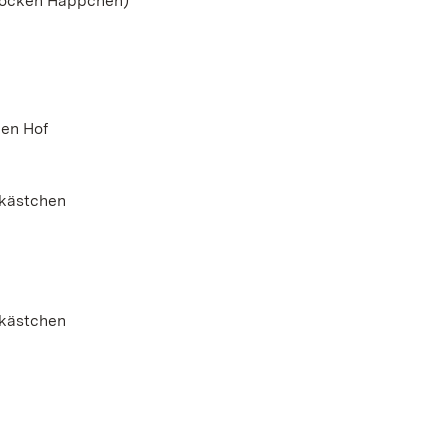
arocken Häppchen)
hen Hof
hkästchen
hkästchen