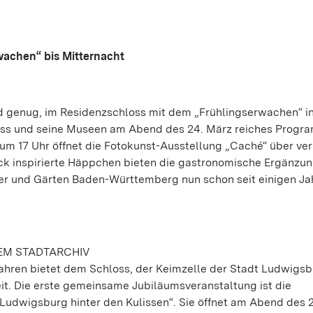
achen“ bis Mitternacht
 genug, im Residenzschloss mit dem „Frühlingserwachen“ in
hloss und seine Museen am Abend des 24. März reiches Progr
 um 17 Uhr öffnet die Fotokunst-Ausstellung „Caché“ über ve
ck inspirierte Häppchen bieten die gastronomische Ergänzun
ser und Gärten Baden-Württemberg nun schon seit einigen Ja
EM STADTARCHIV
ahren bietet dem Schloss, der Keimzelle der Stadt Ludwigsbu
it. Die erste gemeinsame Jubiläumsveranstaltung ist die
udwigsburg hinter den Kulissen“. Sie öffnet am Abend des 