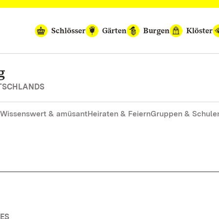
Schlösser
Gärten
Burgen
Klöster
g
UTSCHLANDS
Wissenswert & amüsant
Heiraten & Feiern
Gruppen & Schule
ES