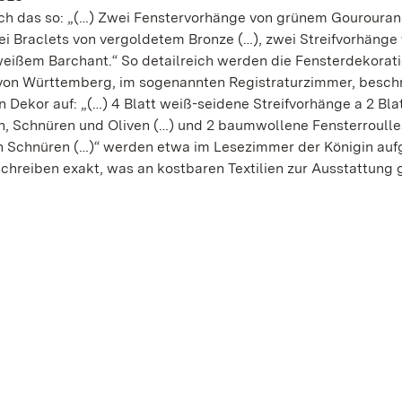
ich das so: „(…) Zwei Fenstervorhänge von grünem Gourouran
ei Braclets von vergoldetem Bronze (…), zwei Streifvorhänge
weißem Barchant.“ So detailreich werden die Fensterdekora
. von Württemberg, im sogenannten Registraturzimmer, besch
 Dekor auf: „(…) 4 Blatt weiß-seidene Streifvorhänge a 2 Blat
, Schnüren und Oliven (…) und 2 baumwollene Fensterroulle
 Schnüren (…)“ werden etwa im Lesezimmer der Königin aufg
chreiben exakt, was an kostbaren Textilien zur Ausstattung 