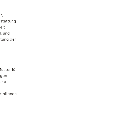
r,
sstattung
eit
I. und
itung der
uster für
igen
cke
etallenen