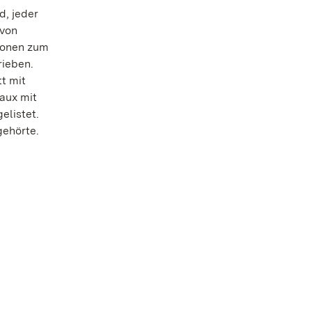
d, jeder
 von
tionen zum
rieben.
t mit
aux mit
elistet.
gehörte.