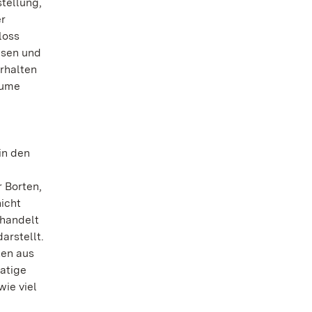
stellung,
er
loss
nsen und
rhalten
äume
in den
 Borten,
icht
 handelt
arstellt.
ten aus
atige
wie viel