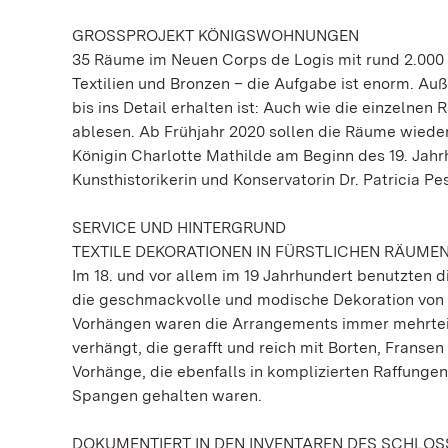
GROSSPROJEKT KÖNIGSWOHNUNGEN
35 Räume im Neuen Corps de Logis mit rund 2.000 
Textilien und Bronzen – die Aufgabe ist enorm. Auße
bis ins Detail erhalten ist: Auch wie die einzelnen
ablesen. Ab Frühjahr 2020 sollen die Räume wieder 
Königin Charlotte Mathilde am Beginn des 19. Jahrh
Kunsthistorikerin und Konservatorin Dr. Patricia P
SERVICE UND HINTERGRUND
TEXTILE DEKORATIONEN IN FÜRSTLICHEN RÄUME
Im 18. und vor allem im 19 Jahrhundert benutzten
die geschmackvolle und modische Dekoration von F
Vorhängen waren die Arrangements immer mehrteil
verhängt, die gerafft und reich mit Borten, Fransen
Vorhänge, die ebenfalls in komplizierten Raffunge
Spangen gehalten waren.
DOKUMENTIERT IN DEN INVENTAREN DES SCHLOS