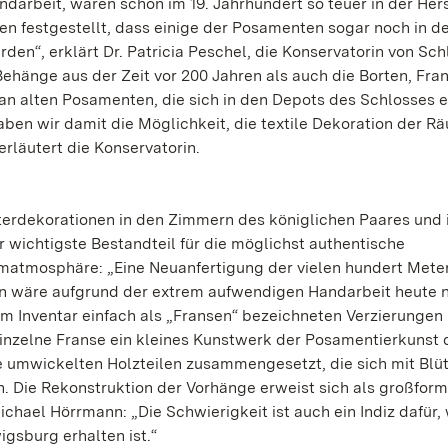
darbeit, waren schon im 19. Jahrhundert so teuer in der Her
n festgestellt, dass einige der Posamenten sogar noch in d
den“, erklärt Dr. Patricia Peschel, die Konservatorin von Sch
ehänge aus der Zeit vor 200 Jahren als auch die Borten, Fra
an alten Posamenten, die sich in den Depots des Schlosses e
ben wir damit die Möglichkeit, die textile Dekoration der R
erläutert die Konservatorin.
sterdekorationen in den Zimmern des königlichen Paares und 
wichtigste Bestandteil für die möglichst authentische
atmosphäre: „Eine Neuanfertigung der vielen hundert Meter
 wäre aufgrund der extrem aufwendigen Handarbeit heute n
 im Inventar einfach als „Fransen“ bezeichneten Verzierungen
inzelne Franse ein kleines Kunstwerk der Posamentierkunst d
e umwickelten Holzteilen zusammengesetzt, die sich mit Blü
 Die Rekonstruktion der Vorhänge erweist sich als großform
ichael Hörrmann: „Die Schwierigkeit ist auch ein Indiz dafür, 
gsburg erhalten ist.“