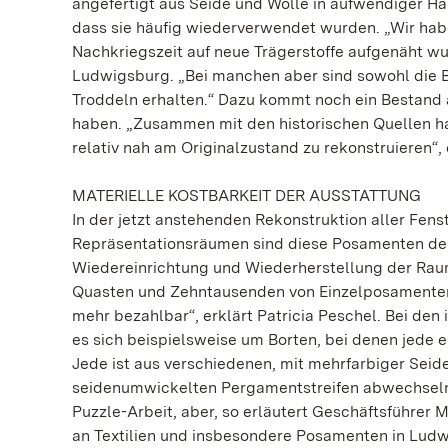
angefertigt aus Seide und Wolle in aufwendiger Han
dass sie häufig wiederverwendet wurden. „Wir habe
Nachkriegszeit auf neue Trägerstoffe aufgenäht wur
Ludwigsburg. „Bei manchen aber sind sowohl die B
Troddeln erhalten.“ Dazu kommt noch ein Bestand 
haben. „Zusammen mit den historischen Quellen ha
relativ nah am Originalzustand zu rekonstruieren“, 
MATERIELLE KOSTBARKEIT DER AUSSTATTUNG
In der jetzt anstehenden Rekonstruktion aller Fen
Repräsentationsräumen sind diese Posamenten der 
Wiedereinrichtung und Wiederherstellung der Raum
Quasten und Zehntausenden von Einzelposamenten
mehr bezahlbar“, erklärt Patricia Peschel. Bei den
es sich beispielsweise um Borten, bei denen jede e
Jede ist aus verschiedenen, mit mehrfarbiger Seid
seidenumwickelten Pergamentstreifen abwechseln.
Puzzle-Arbeit, aber, so erläutert Geschäftsführer M
an Textilien und insbesondere Posamenten in Ludwi