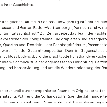
te ihrer Geschichte.
er königlichen Räume in Schloss Ludwigsburg ist“, erklärt Mi
chlösser und Gärten Baden-Württemberg. „Dennoch sind wir 
chtum tatsächlich ist.“ Zur Zeit arbeitet das Team der Fachle
Dekorationen der Königsräume. Die drapierten und arrangiert
n, Quasten und Troddeln – der Fachbegriff dafür: „Posamente
 waren Teil der Gesamtkomposition. Denn im Gegensatz zu e
in Schloss Ludwigsburg die prachtvolle kunsthandwerkliche
 ihrem Schmuck zu einer angemessenen Einrichtung. Derzeit
ung und Konservierung und um die Wiedereinrichtung der R
olch prunkvoll durchkomponierter Räume im Original erhalten:
 Benutzung. Während die Vorhangstoffe, über die Jahrhunderte
ahrte man die kostbaren Posamenten auf. Diese Verzierungen