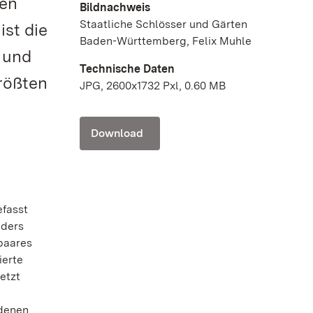
men
Bildnachweis
Staatliche Schlösser und Gärten
st die
Baden-Württemberg, Felix Muhle
 und
Technische Daten
größten
JPG, 2600x1732 Pxl, 0.60 MB
Download
efasst
nders
spaares
ierte
etzt
 denen