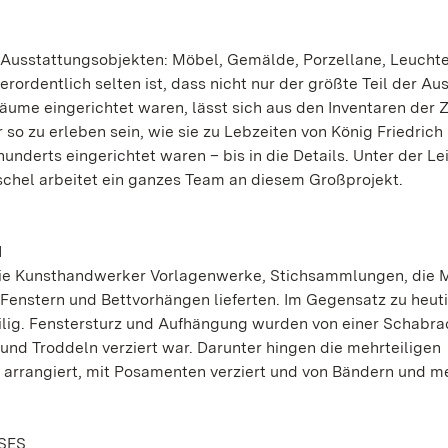
Ausstattungsobjekten: Möbel, Gemälde, Porzellane, Leuchte
rordentlich selten ist, dass nicht nur der größte Teil der Au
 Räume eingerichtet waren, lässt sich aus den Inventaren der Z
so zu erleben sein, wie sie zu Lebzeiten von König Friedrich 
underts eingerichtet waren – bis in die Details. Unter der Le
eschel arbeitet ein ganzes Team an diesem Großprojekt.
N
 die Kunsthandwerker Vorlagenwerke, Stichsammlungen, die M
enstern und Bettvorhängen lieferten. Im Gegensatz zu heut
ig. Fenstersturz und Aufhängung wurden von einer Schabra
 und Troddeln verziert war. Darunter hingen die mehrteiligen
n arrangiert, mit Posamenten verziert und von Bändern und m
SES