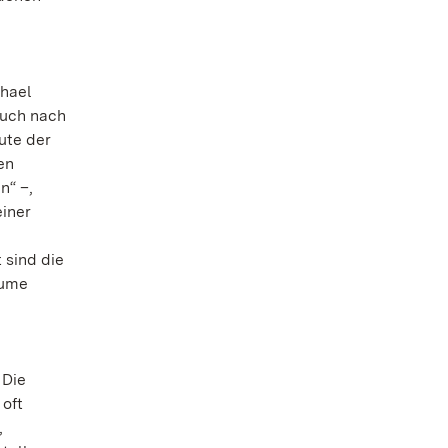
chael
auch nach
ute der
en
n“ –,
iner
 sind die
äume
 Die
 oft
,