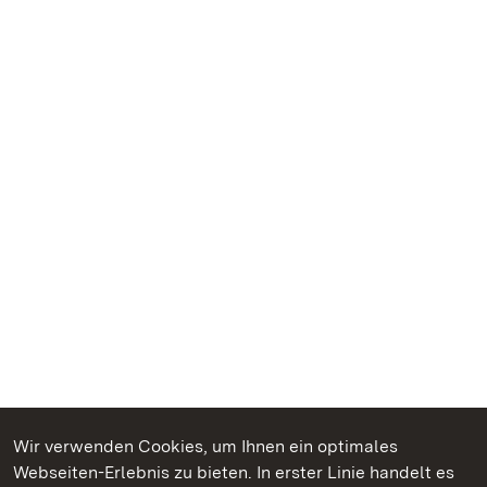
Wir verwenden Cookies, um Ihnen ein optimales
Webseiten-Erlebnis zu bieten. In erster Linie handelt es
Kommen. Staunen. Genießen.