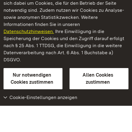
sich dabei um Cookies, die für den Betrieb der Seite
notwendig sind. Zudem nutzen wir Cookies zu Analyse-
sowie anonymen Statistikzwecken. Weitere
Informationen finden Sie in unseren
Datenschutzhinweisen.
Ihre Einwilligung in die
Residenzschloss Ludwigsburg
Speicherung der Cookies und den Zugriff darauf erfolgt
nach § 25 Abs. 1 TTDSG, die Einwilligung in die weitere
Staatliche Schlösser und Gärten Baden-Württemberg
Datenverarbeitung nach Art. 6 Abs. 1 Buchstabe a)
DSGVO.
Kontakt
FAQ
Impressum
Datenschutz
Gebärdensprache
Leichte Sprache
Erklärung zur Barrierefreiheit
Nur notwendigen
Allen Cookies
BITV-konform (geprüfte Seiten)
Cookies zustimmen
zustimmen
Cookie-Einstellungen anzeigen
Weiteres
Portal
Monumente
Besuchen Sie uns auf
Facebook
Besuchen Sie uns auf