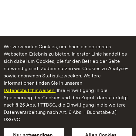
Wir verwenden Cookies, um Ihnen ein optimales
Webseiten-Erlebnis zu bieten. In erster Linie handelt es
Kommen. Staunen. Genießen.
sich dabei um Cookies, die für den Betrieb der Seite
notwendig sind. Zudem nutzen wir Cookies zu Analyse-
sowie anonymen Statistikzwecken. Weitere
Informationen finden Sie in unseren
Datenschutzhinweisen.
Ihre Einwilligung in die
Residenzschloss Ludwigsburg
Speicherung der Cookies und den Zugriff darauf erfolgt
nach § 25 Abs. 1 TTDSG, die Einwilligung in die weitere
Staatliche Schlösser und Gärten Baden-Württemberg
Datenverarbeitung nach Art. 6 Abs. 1 Buchstabe a)
DSGVO.
Kontakt
FAQ
Impressum
Datenschutz
Gebärdensprache
Leichte Sprache
Erklärung zur Barrierefreiheit
Nur notwendigen
Allen Cookies