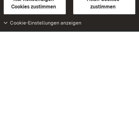
BITV-konform (geprüfte Seiten)
Cookies zustimmen
zustimmen
Cookie-Einstellungen anzeigen
Weiteres
Portal
Monumente
Besuchen Sie uns auf
Facebook
Besuchen Sie uns auf
Instagram
Besuchen Sie uns auf
Youtube
Lernen Sie unsere Apps
kennen
Google Play Store
App Store für iPhone