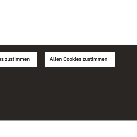
es zustimmen
Allen Cookies zustimmen
d Gärten
Weiteres
Portal
Monumente
Besuchen Sie uns auf Facebook