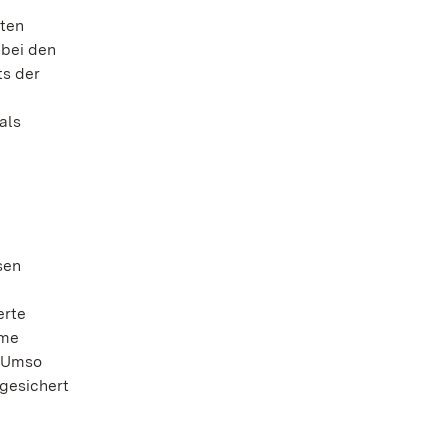
sten
 bei den
ts der
als
sen
erte
ame
 „Umso
 gesichert