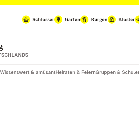
Schlösser
Gärten
Burgen
Klöster
g
UTSCHLANDS
Wissenswert & amüsant
Heiraten & Feiern
Gruppen & Schule