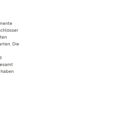
umente
chlösser
mten
rten. Die
d
gesamt
8 haben