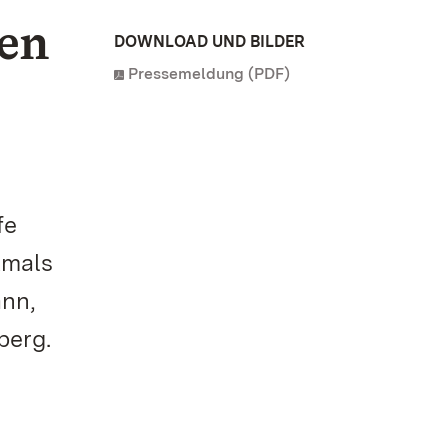
hen
DOWNLOAD UND BILDER
Pressemeldung (PDF)
fe
kmals
ann,
berg.