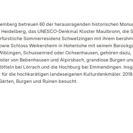
ttemberg betreuen 60 der herausragenden historischen Mon
 Heidelberg, das UNESCO-Denkmal Kloster Maulbronn, die S
kurfürstliche Sommerresidenz Schwetzingen mit ihrem berüh
owie Schloss Weikersheim in Hohenlohe mit seinem Barockga
Wiblingen, Schussenried oder Ochsenhausen, gehören dazu,
Klöster von Bebenhausen und Alpirsbach, grandiose Burgen un
Rötteln bei Lörrach und die Hochburg bei Emmendingen. Ins
r für die hochkarätigen landeseigenen Kulturdenkmäler. 201
 Gärten, Burgen und Ruinen besucht.