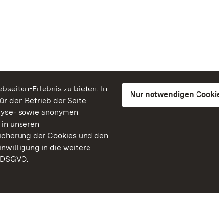
seiten-Erlebnis zu bieten. In
Nur notwendigen Cooki
für den Betrieb der Seite
lyse- sowie anonymen
 in unseren
peicherung der Cookies und den
inwilligung in die weitere
) DSGVO.
Staatliche Schlösser un
Baden-Württemberg
Kontakt
FAQ