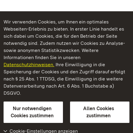
Wir verwenden Cookies, um Ihnen ein optimales
Webseiten-Erlebnis zu bieten. In erster Linie handelt es
Kommen. Staunen. Genießen.
sich dabei um Cookies, die für den Betrieb der Seite
notwendig sind. Zudem nutzen wir Cookies zu Analyse-
sowie anonymen Statistikzwecken. Weitere
Informationen finden Sie in unseren
Datenschutzhinweisen.
Ihre Einwilligung in die
Residenzschloss Ludwigsburg
Speicherung der Cookies und den Zugriff darauf erfolgt
nach § 25 Abs. 1 TTDSG, die Einwilligung in die weitere
Staatliche Schlösser und Gärten Baden-Württemberg
Datenverarbeitung nach Art. 6 Abs. 1 Buchstabe a)
DSGVO.
Kontakt
FAQ
Impressum
Datenschutz
Gebärdensprache
Leichte Sprache
Erklärung zur Barrierefreiheit
Nur notwendigen
Allen Cookies
BITV-konform (geprüfte Seiten)
Cookies zustimmen
zustimmen
Cookie-Einstellungen anzeigen
Weiteres