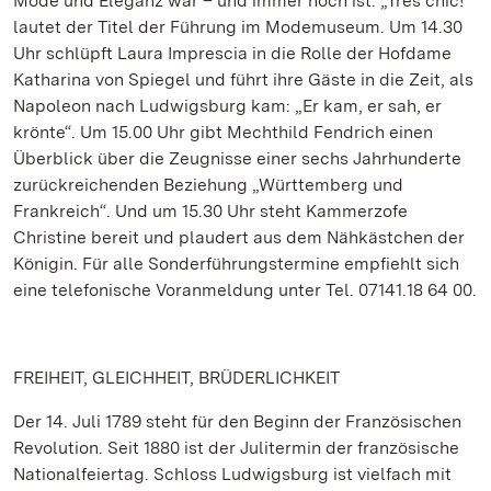
Mode und Eleganz war – und immer noch ist. „Très chic!“
lautet der Titel der Führung im Modemuseum. Um 14.30
Uhr schlüpft Laura Imprescia in die Rolle der Hofdame
Katharina von Spiegel und führt ihre Gäste in die Zeit, als
Napoleon nach Ludwigsburg kam: „Er kam, er sah, er
krönte“. Um 15.00 Uhr gibt Mechthild Fendrich einen
Überblick über die Zeugnisse einer sechs Jahrhunderte
zurückreichenden Beziehung „Württemberg und
Frankreich“. Und um 15.30 Uhr steht Kammerzofe
Christine bereit und plaudert aus dem Nähkästchen der
Königin. Für alle Sonderführungstermine empfiehlt sich
eine telefonische Voranmeldung unter Tel. 07141.18 64 00.
FREIHEIT, GLEICHHEIT, BRÜDERLICHKEIT
Der 14. Juli 1789 steht für den Beginn der Französischen
Revolution. Seit 1880 ist der Julitermin der französische
Nationalfeiertag. Schloss Ludwigsburg ist vielfach mit