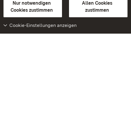
Erklärung zur Barrierefreiheit
Nur notwendigen
Allen Cookies
BITV-konform (geprüfte Seiten)
Cookies zustimmen
zustimmen
Cookie-Einstellungen anzeigen
Weiteres
Portal
Monumente
Besuchen Sie uns auf
Facebook
Besuchen Sie uns auf
Instagram
Besuchen Sie uns auf
Youtube
Lernen Sie unsere Apps
kennen
Google Play Store
App Store für iPhone