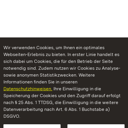
Wir verwenden Cookies, um Ihnen ein optimales
Webseiten-Erlebnis zu bieten. In erster Linie handelt es
Kommen. Staunen. Genießen.
sich dabei um Cookies, die für den Betrieb der Seite
notwendig sind. Zudem nutzen wir Cookies zu Analyse-
sowie anonymen Statistikzwecken. Weitere
Informationen finden Sie in unseren
Datenschutzhinweisen.
Ihre Einwilligung in die
Residenzschloss Ludwigsburg
Speicherung der Cookies und den Zugriff darauf erfolgt
nach § 25 Abs. 1 TTDSG, die Einwilligung in die weitere
Staatliche Schlösser und Gärten Baden-Württemberg
Datenverarbeitung nach Art. 6 Abs. 1 Buchstabe a)
DSGVO.
Kontakt
FAQ
Impressum
Datenschutz
Gebärdensprache
Leichte Sprache