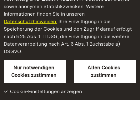
sowie anonymen Statistikzwecken. Weitere
Informationen finden Sie in unseren
Datenschutzhinweisen.
Ihre Einwilligung in die
Residenzschloss Ludwigsburg
Speicherung der Cookies und den Zugriff darauf erfolgt
nach § 25 Abs. 1 TTDSG, die Einwilligung in die weitere
Staatliche Schlösser und Gärten Baden-Württemberg
Datenverarbeitung nach Art. 6 Abs. 1 Buchstabe a)
DSGVO.
Kontakt
FAQ
Impressum
Datenschutz
Gebärdensprache
Leichte Sprache
Erklärung zur Barrierefreiheit
Nur notwendigen
Allen Cookies
BITV-konform (geprüfte Seiten)
Cookies zustimmen
zustimmen
Cookie-Einstellungen anzeigen
Weiteres
Portal
Monumente
Besuchen Sie uns auf
Facebook
Besuchen Sie uns auf
Instagram
Besuchen Sie uns auf