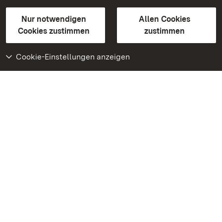
Gebärdensprache
Leichte Sprache
Erklärung zur Barrierefreiheit
Nur notwendigen
Allen Cookies
BITV-konform (geprüfte Seiten)
Cookies zustimmen
zustimmen
Cookie-Einstellungen anzeigen
Weiteres
Portal
Monumente
Besuchen Sie uns auf
Facebook
Besuchen Sie uns auf
Instagram
Besuchen Sie uns auf
Youtube
Lernen Sie unsere Apps
kennen
Google Play Store
App Store für iPhone