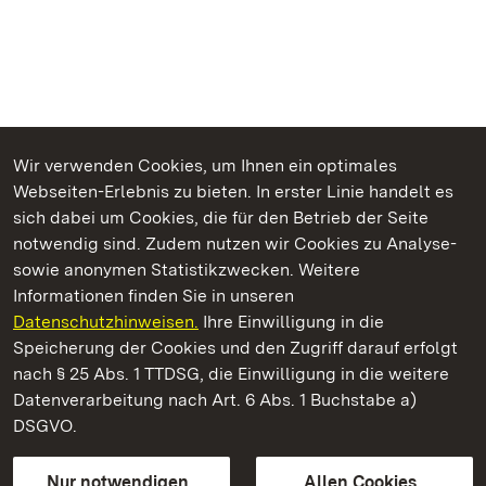
Wir verwenden Cookies, um Ihnen ein optimales
Webseiten-Erlebnis zu bieten. In erster Linie handelt es
Kommen. Staunen. Genießen.
sich dabei um Cookies, die für den Betrieb der Seite
notwendig sind. Zudem nutzen wir Cookies zu Analyse-
sowie anonymen Statistikzwecken. Weitere
Informationen finden Sie in unseren
Datenschutzhinweisen.
Ihre Einwilligung in die
Residenzschloss Ludwigsburg
Speicherung der Cookies und den Zugriff darauf erfolgt
nach § 25 Abs. 1 TTDSG, die Einwilligung in die weitere
Staatliche Schlösser und Gärten Baden-Württemberg
Datenverarbeitung nach Art. 6 Abs. 1 Buchstabe a)
DSGVO.
Kontakt
FAQ
Impressum
Datenschutz
Gebärdensprache
Leichte Sprache
Erklärung zur Barrierefreiheit
Nur notwendigen
Allen Cookies