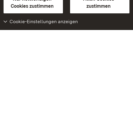
BITV-konform (geprüfte Seiten)
Cookies zustimmen
zustimmen
Cookie-Einstellungen anzeigen
Weiteres
Portal
Monumente
Besuchen Sie uns auf
Facebook
Besuchen Sie uns auf
Instagram
Besuchen Sie uns auf
Youtube
Lernen Sie unsere Apps
kennen
Google Play Store
App Store für iPhone